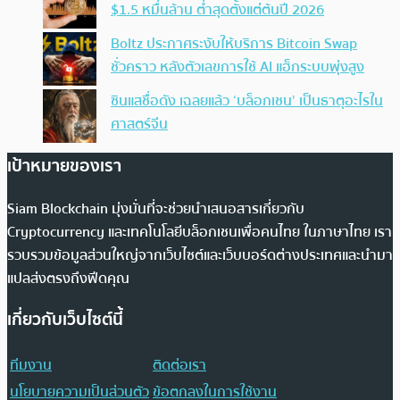
$1.5 หมื่นล้าน ต่ำสุดตั้งแต่ต้นปี 2026
Boltz ประกาศระงับให้บริการ Bitcoin Swap
ชั่วคราว หลังตัวเลขการใช้ AI แฮ็กระบบพุ่งสูง
ซินแสชื่อดัง เฉลยแล้ว ‘บล็อกเชน’ เป็นธาตุอะไรใน
ศาสตร์จีน
เป้าหมายของเรา
Siam Blockchain มุ่งมั่นที่จะช่วยนำเสนอสารเกี่ยวกับ
Cryptocurrency และเทคโนโลยีบล็อกเชนเพื่อคนไทย ในภาษาไทย เรา
รวบรวมข้อมูลส่วนใหญ่จากเว็บไซต์และเว็บบอร์ดต่างประเทศและนำมา
แปลส่งตรงถึงฟีดคุณ
เกี่ยวกับเว็บไซต์นี้
ทีมงาน
ติดต่อเรา
นโยบายความเป็นส่วนตัว
ข้อตกลงในการใช้งาน