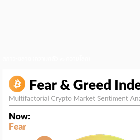
สภาวะตลาด (ความกลัว vs ความโลภ)