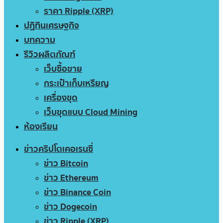
ราคา Ripple (XRP)
ปฏิทินเศรษฐกิจ
บทความ
รีวิวผลิตภัณฑ์
เว็บซื้อขาย
กระเป๋าเก็บเหรียญ
เครื่องขุด
เว็บขุดแบบ Cloud Mining
ห้องเรียน
ข่าวคริปโตเคอเรนซี่
ข่าว Bitcoin
ข่าว Ethereum
ข่าว Binance Coin
ข่าว Dogecoin
ข่าว Ripple (XRP)