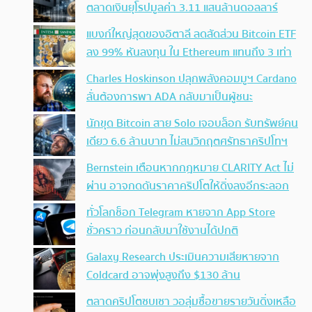
ตลาดเงินยุโรปมูลค่า 3.11 แสนล้านดอลลาร์
แบงก์ใหญ่สุดของอิตาลี ลดสัดส่วน Bitcoin ETF
ลง 99% หันลงทุน ใน Ethereum แทนถึง 3 เท่า
Charles Hoskinson ปลุกพลังคอมมูฯ Cardano
ลั่นต้องการพา ADA กลับมาเป็นผู้ชนะ
นักขุด Bitcoin สาย Solo เจอบล็อก รับทรัพย์คน
เดียว 6.6 ล้านบาท ไม่สนวิกฤตศรัทธาคริปโทฯ
Bernstein เตือนหากกฎหมาย CLARITY Act ไม่
ผ่าน อาจกดดันราคาคริปโตให้ดิ่งลงอีกระลอก
ทั่วโลกช็อก Telegram หายจาก App Store
ชั่วคราว ก่อนกลับมาใช้งานได้ปกติ
Galaxy Research ประเมินความเสียหายจาก
Coldcard อาจพุ่งสูงถึง $130 ล้าน
ตลาดคริปโตซบเซา วอลุ่มซื้อขายรายวันดิ่งเหลือ