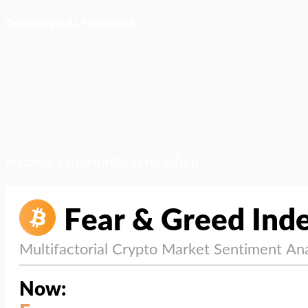
ติดตามเราบน Facebook
สภาวะตลาด (ความกลัว vs ความโลภ)