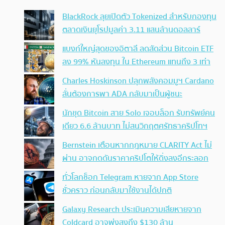
BlackRock ลุยเปิดตัว Tokenized สำหรับกองทุน
ตลาดเงินยุโรปมูลค่า 3.11 แสนล้านดอลลาร์
แบงก์ใหญ่สุดของอิตาลี ลดสัดส่วน Bitcoin ETF
ลง 99% หันลงทุน ใน Ethereum แทนถึง 3 เท่า
Charles Hoskinson ปลุกพลังคอมมูฯ Cardano
ลั่นต้องการพา ADA กลับมาเป็นผู้ชนะ
นักขุด Bitcoin สาย Solo เจอบล็อก รับทรัพย์คน
เดียว 6.6 ล้านบาท ไม่สนวิกฤตศรัทธาคริปโทฯ
Bernstein เตือนหากกฎหมาย CLARITY Act ไม่
ผ่าน อาจกดดันราคาคริปโตให้ดิ่งลงอีกระลอก
ทั่วโลกช็อก Telegram หายจาก App Store
ชั่วคราว ก่อนกลับมาใช้งานได้ปกติ
Galaxy Research ประเมินความเสียหายจาก
Coldcard อาจพุ่งสูงถึง $130 ล้าน