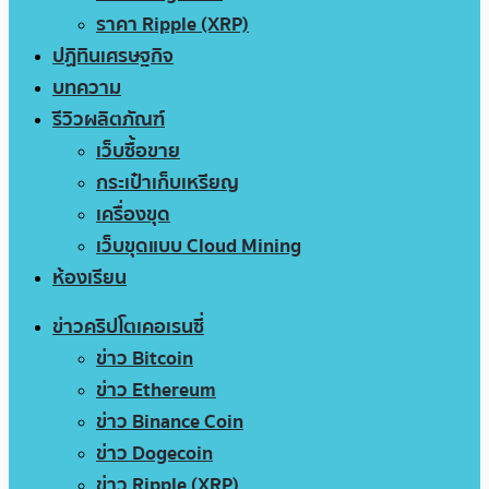
ราคา Ripple (XRP)
ปฏิทินเศรษฐกิจ
บทความ
รีวิวผลิตภัณฑ์
เว็บซื้อขาย
กระเป๋าเก็บเหรียญ
เครื่องขุด
เว็บขุดแบบ Cloud Mining
ห้องเรียน
ข่าวคริปโตเคอเรนซี่
ข่าว Bitcoin
ข่าว Ethereum
ข่าว Binance Coin
ข่าว Dogecoin
ข่าว Ripple (XRP)