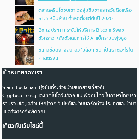
ตลาดคริปโตซบเซา วอลุ่มซื้อขายรายวันดิ่งเหลือ
$1.5 หมื่นล้าน ต่ำสุดตั้งแต่ต้นปี 2026
Boltz ประกาศระงับให้บริการ Bitcoin Swap
ชั่วคราว หลังตัวเลขการใช้ AI แฮ็กระบบพุ่งสูง
ซินแสชื่อดัง เฉลยแล้ว ‘บล็อกเชน’ เป็นธาตุอะไรใน
ศาสตร์จีน
เป้าหมายของเรา
Siam Blockchain มุ่งมั่นที่จะช่วยนำเสนอสารเกี่ยวกับ
Cryptocurrency และเทคโนโลยีบล็อกเชนเพื่อคนไทย ในภาษาไทย เรา
รวบรวมข้อมูลส่วนใหญ่จากเว็บไซต์และเว็บบอร์ดต่างประเทศและนำมา
แปลส่งตรงถึงฟีดคุณ
เกี่ยวกับเว็บไซต์นี้