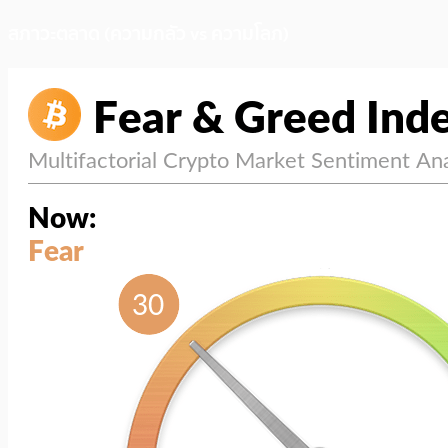
สภาวะตลาด (ความกลัว vs ความโลภ)