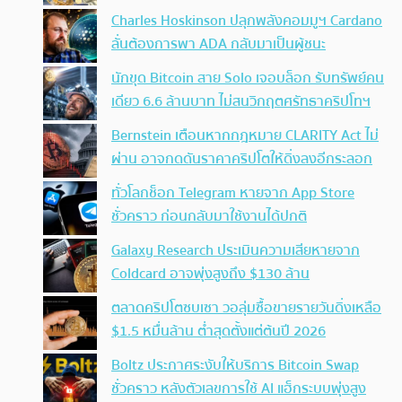
Charles Hoskinson ปลุกพลังคอมมูฯ Cardano
ลั่นต้องการพา ADA กลับมาเป็นผู้ชนะ
นักขุด Bitcoin สาย Solo เจอบล็อก รับทรัพย์คน
เดียว 6.6 ล้านบาท ไม่สนวิกฤตศรัทธาคริปโทฯ
Bernstein เตือนหากกฎหมาย CLARITY Act ไม่
ผ่าน อาจกดดันราคาคริปโตให้ดิ่งลงอีกระลอก
ทั่วโลกช็อก Telegram หายจาก App Store
ชั่วคราว ก่อนกลับมาใช้งานได้ปกติ
Galaxy Research ประเมินความเสียหายจาก
Coldcard อาจพุ่งสูงถึง $130 ล้าน
ตลาดคริปโตซบเซา วอลุ่มซื้อขายรายวันดิ่งเหลือ
$1.5 หมื่นล้าน ต่ำสุดตั้งแต่ต้นปี 2026
Boltz ประกาศระงับให้บริการ Bitcoin Swap
ชั่วคราว หลังตัวเลขการใช้ AI แฮ็กระบบพุ่งสูง