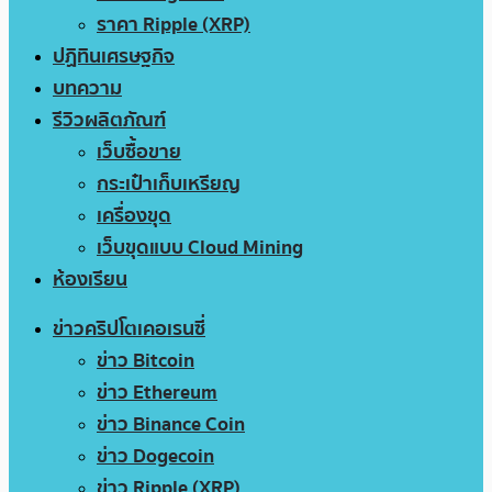
ราคา Ripple (XRP)
ปฏิทินเศรษฐกิจ
บทความ
รีวิวผลิตภัณฑ์
เว็บซื้อขาย
กระเป๋าเก็บเหรียญ
เครื่องขุด
เว็บขุดแบบ Cloud Mining
ห้องเรียน
ข่าวคริปโตเคอเรนซี่
ข่าว Bitcoin
ข่าว Ethereum
ข่าว Binance Coin
ข่าว Dogecoin
ข่าว Ripple (XRP)