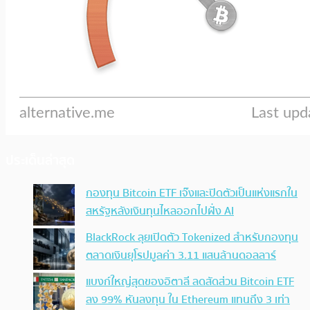
ประเด็นล่าสุด
กองทุน Bitcoin ETF เจ๊งและปิดตัวเป็นแห่งแรกใน
สหรัฐหลังเงินทุนไหลออกไปฝั่ง AI
BlackRock ลุยเปิดตัว Tokenized สำหรับกองทุน
ตลาดเงินยุโรปมูลค่า 3.11 แสนล้านดอลลาร์
แบงก์ใหญ่สุดของอิตาลี ลดสัดส่วน Bitcoin ETF
ลง 99% หันลงทุน ใน Ethereum แทนถึง 3 เท่า