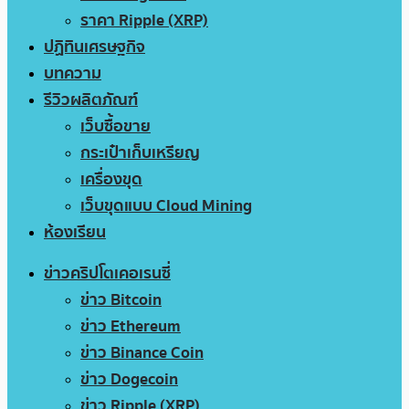
ราคา Ripple (XRP)
ปฏิทินเศรษฐกิจ
บทความ
รีวิวผลิตภัณฑ์
เว็บซื้อขาย
กระเป๋าเก็บเหรียญ
เครื่องขุด
เว็บขุดแบบ Cloud Mining
ห้องเรียน
ข่าวคริปโตเคอเรนซี่
ข่าว Bitcoin
ข่าว Ethereum
ข่าว Binance Coin
ข่าว Dogecoin
ข่าว Ripple (XRP)