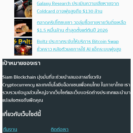
Galaxy Research ประเมินความเสียหายจาก
Coldcard อาจพุ่งสูงถึง $130 ล้าน
ตลาดคริปโตซบเซา วอลุ่มซื้อขายรายวันดิ่งเหลือ
$1.5 หมื่นล้าน ต่ำสุดตั้งแต่ต้นปี 2026
Boltz ประกาศระงับให้บริการ Bitcoin Swap
ชั่วคราว หลังตัวเลขการใช้ AI แฮ็กระบบพุ่งสูง
เป้าหมายของเรา
Siam Blockchain มุ่งมั่นที่จะช่วยนำเสนอสารเกี่ยวกับ
Cryptocurrency และเทคโนโลยีบล็อกเชนเพื่อคนไทย ในภาษาไทย เรา
รวบรวมข้อมูลส่วนใหญ่จากเว็บไซต์และเว็บบอร์ดต่างประเทศและนำมา
แปลส่งตรงถึงฟีดคุณ
เกี่ยวกับเว็บไซต์นี้
ทีมงาน
ติดต่อเรา