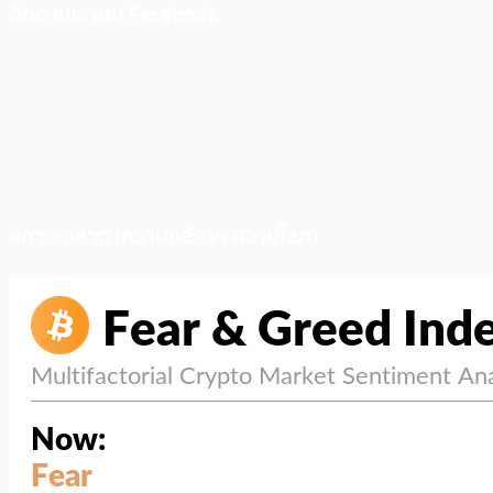
ติดตามเราบน Facebook
สภาวะตลาด (ความกลัว vs ความโลภ)