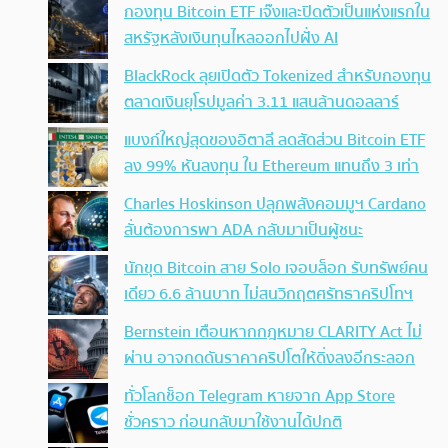
กองทุน Bitcoin ETF เจ๊งและปิดตัวเป็นแห่งแรกใน
สหรัฐหลังเงินทุนไหลออกไปฝั่ง AI
BlackRock ลุยเปิดตัว Tokenized สำหรับกองทุน
ตลาดเงินยุโรปมูลค่า 3.11 แสนล้านดอลลาร์
แบงก์ใหญ่สุดของอิตาลี ลดสัดส่วน Bitcoin ETF
ลง 99% หันลงทุน ใน Ethereum แทนถึง 3 เท่า
Charles Hoskinson ปลุกพลังคอมมูฯ Cardano
ลั่นต้องการพา ADA กลับมาเป็นผู้ชนะ
นักขุด Bitcoin สาย Solo เจอบล็อก รับทรัพย์คน
เดียว 6.6 ล้านบาท ไม่สนวิกฤตศรัทธาคริปโทฯ
Bernstein เตือนหากกฎหมาย CLARITY Act ไม่
ผ่าน อาจกดดันราคาคริปโตให้ดิ่งลงอีกระลอก
ทั่วโลกช็อก Telegram หายจาก App Store
ชั่วคราว ก่อนกลับมาใช้งานได้ปกติ