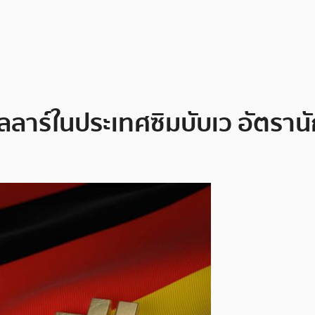
าร์ในประเทศซิมบับเว อัตรานักขุ