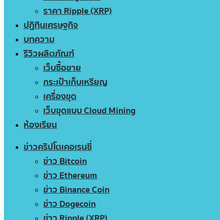
ราคา Ripple (XRP)
ปฏิทินเศรษฐกิจ
บทความ
รีวิวผลิตภัณฑ์
เว็บซื้อขาย
กระเป๋าเก็บเหรียญ
เครื่องขุด
เว็บขุดแบบ Cloud Mining
ห้องเรียน
ข่าวคริปโตเคอเรนซี่
ข่าว Bitcoin
ข่าว Ethereum
ข่าว Binance Coin
ข่าว Dogecoin
ข่าว Ripple (XRP)