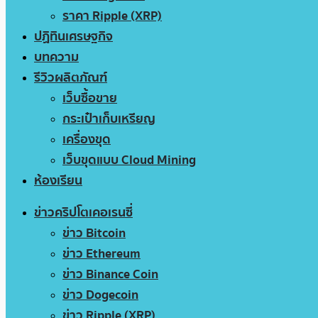
ราคา Ripple (XRP)
ปฏิทินเศรษฐกิจ
บทความ
รีวิวผลิตภัณฑ์
เว็บซื้อขาย
กระเป๋าเก็บเหรียญ
เครื่องขุด
เว็บขุดแบบ Cloud Mining
ห้องเรียน
ข่าวคริปโตเคอเรนซี่
ข่าว Bitcoin
ข่าว Ethereum
ข่าว Binance Coin
ข่าว Dogecoin
ข่าว Ripple (XRP)