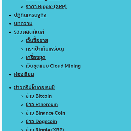
ราคา Ripple (XRP)
ปฏิทินเศรษฐกิจ
บทความ
รีวิวผลิตภัณฑ์
เว็บซื้อขาย
กระเป๋าเก็บเหรียญ
เครื่องขุด
เว็บขุดแบบ Cloud Mining
ห้องเรียน
ข่าวคริปโตเคอเรนซี่
ข่าว Bitcoin
ข่าว Ethereum
ข่าว Binance Coin
ข่าว Dogecoin
ข่าว Ripple (XRP)