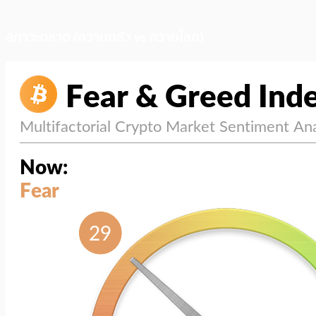
สภาวะตลาด (ความกลัว vs ความโลภ)