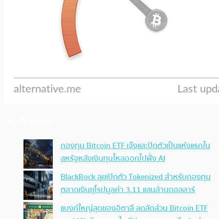
ประเด็นล่าสุด
กองทุน Bitcoin ETF เจ๊งและปิดตัวเป็นแห่งแรกใน
สหรัฐหลังเงินทุนไหลออกไปฝั่ง AI
BlackRock ลุยเปิดตัว Tokenized สำหรับกองทุน
ตลาดเงินยุโรปมูลค่า 3.11 แสนล้านดอลลาร์
แบงก์ใหญ่สุดของอิตาลี ลดสัดส่วน Bitcoin ETF