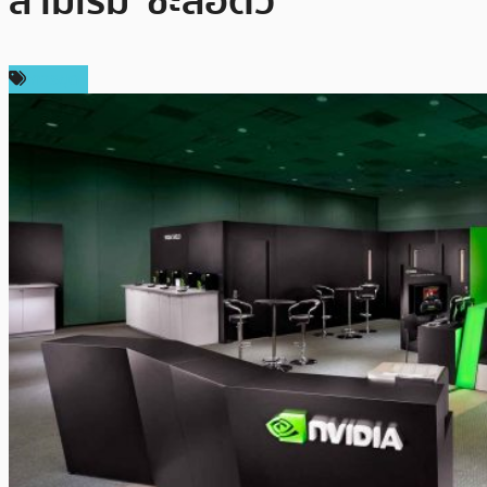
สามเริ่ม ‘ชะลอตัว’
การขุด