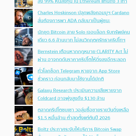
ลง 99% หันลงทุน ใน Ethereum แทนถึง 3 เท่า
Charles Hoskinson ปลุกพลังคอมมูฯ Cardano
ลั่นต้องการพา ADA กลับมาเป็นผู้ชนะ
นักขุด Bitcoin สาย Solo เจอบล็อก รับทรัพย์คน
เดียว 6.6 ล้านบาท ไม่สนวิกฤตศรัทธาคริปโทฯ
Bernstein เตือนหากกฎหมาย CLARITY Act ไม่
ผ่าน อาจกดดันราคาคริปโตให้ดิ่งลงอีกระลอก
ทั่วโลกช็อก Telegram หายจาก App Store
ชั่วคราว ก่อนกลับมาใช้งานได้ปกติ
Galaxy Research ประเมินความเสียหายจาก
Coldcard อาจพุ่งสูงถึง $130 ล้าน
ตลาดคริปโตซบเซา วอลุ่มซื้อขายรายวันดิ่งเหลือ
$1.5 หมื่นล้าน ต่ำสุดตั้งแต่ต้นปี 2026
Boltz ประกาศระงับให้บริการ Bitcoin Swap