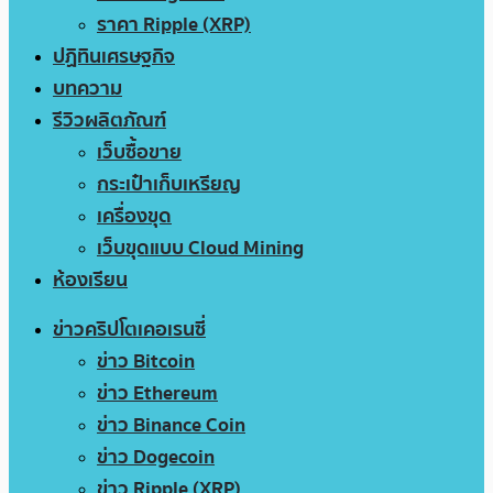
ราคา Ripple (XRP)
ปฏิทินเศรษฐกิจ
บทความ
รีวิวผลิตภัณฑ์
เว็บซื้อขาย
กระเป๋าเก็บเหรียญ
เครื่องขุด
เว็บขุดแบบ Cloud Mining
ห้องเรียน
ข่าวคริปโตเคอเรนซี่
ข่าว Bitcoin
ข่าว Ethereum
ข่าว Binance Coin
ข่าว Dogecoin
ข่าว Ripple (XRP)