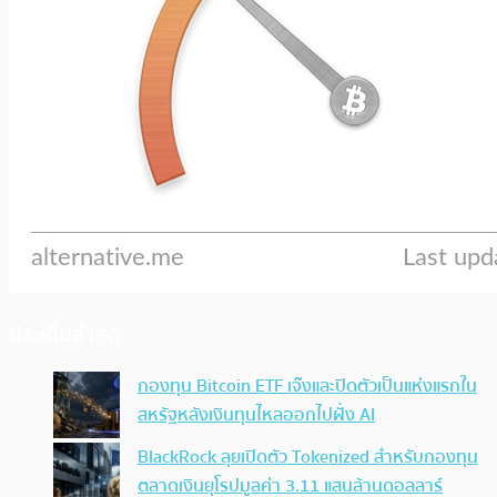
ประเด็นล่าสุด
กองทุน Bitcoin ETF เจ๊งและปิดตัวเป็นแห่งแรกใน
สหรัฐหลังเงินทุนไหลออกไปฝั่ง AI
BlackRock ลุยเปิดตัว Tokenized สำหรับกองทุน
ตลาดเงินยุโรปมูลค่า 3.11 แสนล้านดอลลาร์