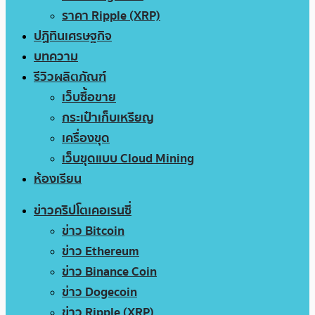
ราคา Ripple (XRP)
ปฏิทินเศรษฐกิจ
บทความ
รีวิวผลิตภัณฑ์
เว็บซื้อขาย
กระเป๋าเก็บเหรียญ
เครื่องขุด
เว็บขุดแบบ Cloud Mining
ห้องเรียน
ข่าวคริปโตเคอเรนซี่
ข่าว Bitcoin
ข่าว Ethereum
ข่าว Binance Coin
ข่าว Dogecoin
ข่าว Ripple (XRP)