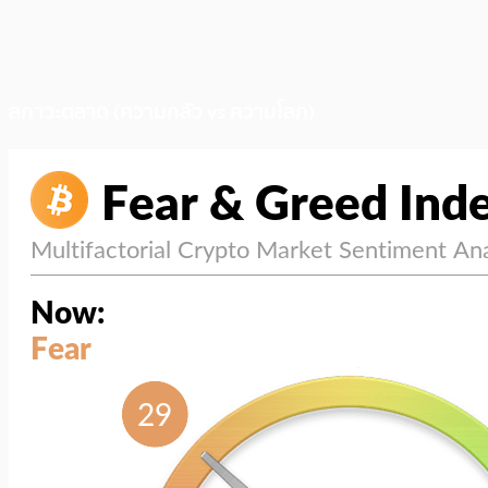
สภาวะตลาด (ความกลัว vs ความโลภ)