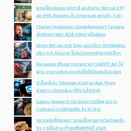
แบงก์ใหญ่สุดของอิตาลี ลดสัดส่วน Bitcoin ETF
ลง 99% หันลงทุน ใน Ethereum แทนถึง 3 เท่า
Charles Hoskinson ปลุกพลังคอมมูฯ Cardano
ลั่นต้องการพา ADA กลับมาเป็นผู้ชนะ
นักขุด Bitcoin สาย Solo เจอบล็อก รับทรัพย์คน
เดียว 6.6 ล้านบาท ไม่สนวิกฤตศรัทธาคริปโทฯ
Bernstein เตือนหากกฎหมาย CLARITY Act ไม่
ผ่าน อาจกดดันราคาคริปโตให้ดิ่งลงอีกระลอก
ทั่วโลกช็อก Telegram หายจาก App Store
ชั่วคราว ก่อนกลับมาใช้งานได้ปกติ
Galaxy Research ประเมินความเสียหายจาก
Coldcard อาจพุ่งสูงถึง $130 ล้าน
ตลาดคริปโตซบเซา วอลุ่มซื้อขายรายวันดิ่งเหลือ
$1.5 หมื่นล้าน ต่ำสุดตั้งแต่ต้นปี 2026