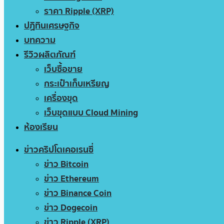
ราคา Ripple (XRP)
ปฏิทินเศรษฐกิจ
บทความ
รีวิวผลิตภัณฑ์
เว็บซื้อขาย
กระเป๋าเก็บเหรียญ
เครื่องขุด
เว็บขุดแบบ Cloud Mining
ห้องเรียน
ข่าวคริปโตเคอเรนซี่
ข่าว Bitcoin
ข่าว Ethereum
ข่าว Binance Coin
ข่าว Dogecoin
ข่าว Ripple (XRP)