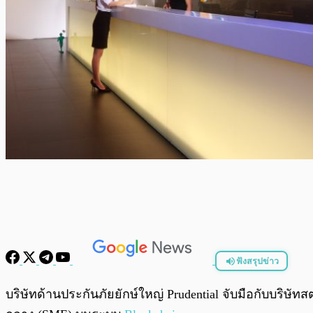
ฟังสรุปข่าว
พร้อมเล่น
บริษัทด้านประกันภัยยักษ์ใหญ่ Prudential จับมือกับบริ