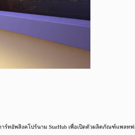
ษัทสตาร์ทอัพสิงคโปร์นาม StarHub เพื่อเปิดตัวผลิตภัณฑ์แ