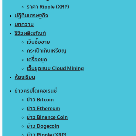
ราคา Ripple (XRP)
ปฏิทินเศรษฐกิจ
บทความ
รีวิวผลิตภัณฑ์
เว็บซื้อขาย
กระเป๋าเก็บเหรียญ
เครื่องขุด
เว็บขุดแบบ Cloud Mining
ห้องเรียน
ข่าวคริปโตเคอเรนซี่
ข่าว Bitcoin
ข่าว Ethereum
ข่าว Binance Coin
ข่าว Dogecoin
ข่าว Ripple (XRP)