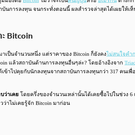
งมุมมองต่อ
Bitcoin
ไม่ว่าจะเป็น
คนญี่ปุ่น
หรือ
อเมริกัน
ต่างก็ก
ือสถาบันการลงทุน จนกระทั่งตอนนี้ ผลสำรวจล่าสุดได้เผยให้เห็นเก
าะ Bitcoin
มาเป็นจำนวนหนึ่ง แต่ราคาของ Bitcoin ก็ยังคง
ไม่สนใจคำก
tcoin แล้วสถาบันด้านการลงทุนอื่นๆล่ะ? โดยอ้างอิงจาก
Tria
ได้เข้าไปคุยกับนักลงทุนจากสถาบันการลงทุนกว่า 317 คนเพื่
บว่าเคย
โดยครึ่งของจำนวนเหล่านั้นได้เคยซื้อไปในช่วง 6 
ว่าไม่เคยรู้จัก Bitcoin มาก่อน