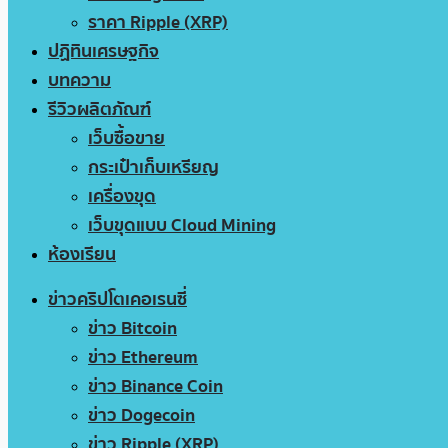
ราคา Ripple (XRP)
ปฏิทินเศรษฐกิจ
บทความ
รีวิวผลิตภัณฑ์
เว็บซื้อขาย
กระเป๋าเก็บเหรียญ
เครื่องขุด
เว็บขุดแบบ Cloud Mining
ห้องเรียน
ข่าวคริปโตเคอเรนซี่
ข่าว Bitcoin
ข่าว Ethereum
ข่าว Binance Coin
ข่าว Dogecoin
ข่าว Ripple (XRP)