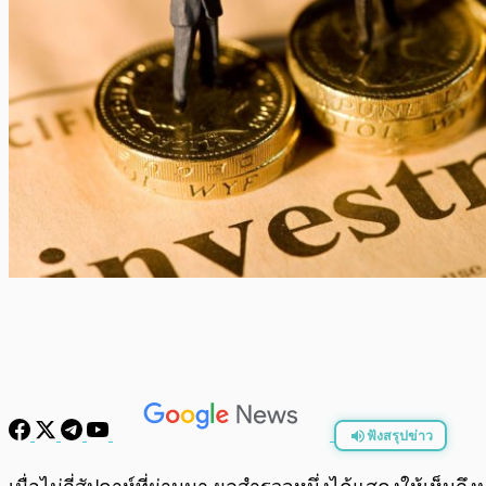
ฟังสรุปข่าว
พร้อมเล่น