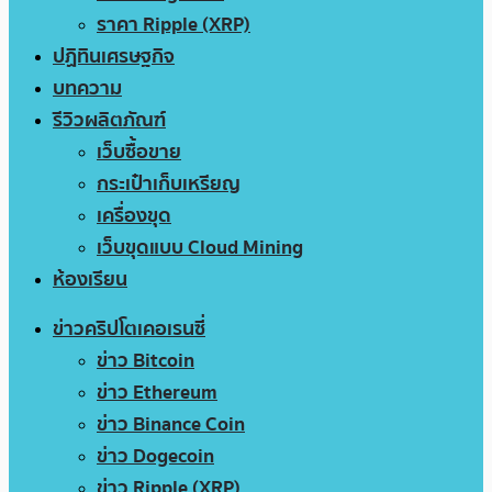
ราคา Ripple (XRP)
ปฏิทินเศรษฐกิจ
บทความ
รีวิวผลิตภัณฑ์
เว็บซื้อขาย
กระเป๋าเก็บเหรียญ
เครื่องขุด
เว็บขุดแบบ Cloud Mining
ห้องเรียน
ข่าวคริปโตเคอเรนซี่
ข่าว Bitcoin
ข่าว Ethereum
ข่าว Binance Coin
ข่าว Dogecoin
ข่าว Ripple (XRP)