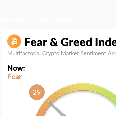
สภาวะตลาด (ความกลัว vs ความโลภ)