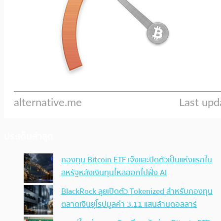
ประเด็นล่าสุด
กองทุน Bitcoin ETF เจ๊งและปิดตัวเป็นแห่งแรกใน
สหรัฐหลังเงินทุนไหลออกไปฝั่ง AI
BlackRock ลุยเปิดตัว Tokenized สำหรับกองทุน
ตลาดเงินยุโรปมูลค่า 3.11 แสนล้านดอลลาร์