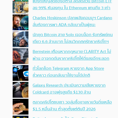
แบงก์ใหญ่สุดของอิตาลี ลดสัดส่วน Bitcoin ETF
ลง 99% หันลงทุน ใน Ethereum แทนถึง 3 เท่า
Charles Hoskinson ปลุกพลังคอมมูฯ Cardano
ลั่นต้องการพา ADA กลับมาเป็นผู้ชนะ
นักขุด Bitcoin สาย Solo เจอบล็อก รับทรัพย์คน
เดียว 6.6 ล้านบาท ไม่สนวิกฤตศรัทธาคริปโทฯ
Bernstein เตือนหากกฎหมาย CLARITY Act ไม่
ผ่าน อาจกดดันราคาคริปโตให้ดิ่งลงอีกระลอก
ทั่วโลกช็อก Telegram หายจาก App Store
ชั่วคราว ก่อนกลับมาใช้งานได้ปกติ
Galaxy Research ประเมินความเสียหายจาก
Coldcard อาจพุ่งสูงถึง $130 ล้าน
ตลาดคริปโตซบเซา วอลุ่มซื้อขายรายวันดิ่งเหลือ
$1.5 หมื่นล้าน ต่ำสุดตั้งแต่ต้นปี 2026