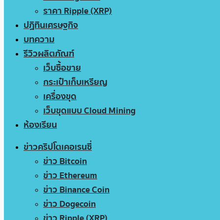
ราคา Ripple (XRP)
ปฏิทินเศรษฐกิจ
บทความ
รีวิวผลิตภัณฑ์
เว็บซื้อขาย
กระเป๋าเก็บเหรียญ
เครื่องขุด
เว็บขุดแบบ Cloud Mining
ห้องเรียน
ข่าวคริปโตเคอเรนซี่
ข่าว Bitcoin
ข่าว Ethereum
ข่าว Binance Coin
ข่าว Dogecoin
ข่าว Ripple (XRP)