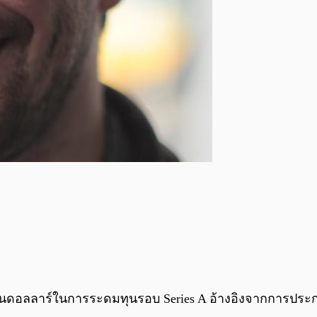
้านดอลลาร์ในการระดมทุนรอบ Series A อ้างอิงจากการประ