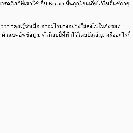
์ที่เขาใช้เก็บ Bitcoin นั้นถูกโยนเก็บไว้ในลิ้นชักอยู่
าวว่า “คุณรู้ว่าเมื่อเอาอะไรบางอย่างใส่ลงไปในถังขยะ
ตัวแบคอัพข้อมูล, ตัวก็อปปี้ที่ทำไว้โดยบังเอิญ, หรืออะไรก็