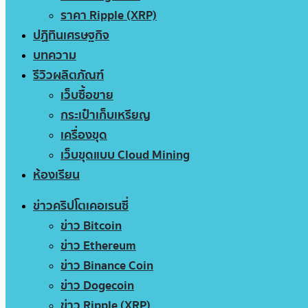
ราคา Ripple (XRP)
ปฏิทินเศรษฐกิจ
บทความ
รีวิวผลิตภัณฑ์
เว็บซื้อขาย
กระเป๋าเก็บเหรียญ
เครื่องขุด
เว็บขุดแบบ Cloud Mining
ห้องเรียน
ข่าวคริปโตเคอเรนซี่
ข่าว Bitcoin
ข่าว Ethereum
ข่าว Binance Coin
ข่าว Dogecoin
ข่าว Ripple (XRP)