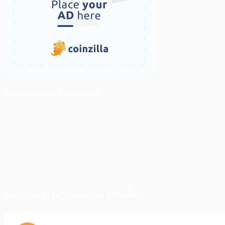
ติดตามเราบน Facebook
สภาวะตลาด (ความกลัว vs ความโลภ)