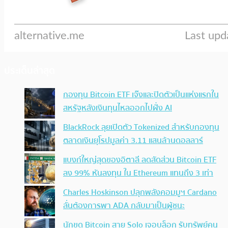
ประเด็นล่าสุด
กองทุน Bitcoin ETF เจ๊งและปิดตัวเป็นแห่งแรกใน
สหรัฐหลังเงินทุนไหลออกไปฝั่ง AI
BlackRock ลุยเปิดตัว Tokenized สำหรับกองทุน
ตลาดเงินยุโรปมูลค่า 3.11 แสนล้านดอลลาร์
แบงก์ใหญ่สุดของอิตาลี ลดสัดส่วน Bitcoin ETF
ลง 99% หันลงทุน ใน Ethereum แทนถึง 3 เท่า
Charles Hoskinson ปลุกพลังคอมมูฯ Cardano
ลั่นต้องการพา ADA กลับมาเป็นผู้ชนะ
นักขุด Bitcoin สาย Solo เจอบล็อก รับทรัพย์คน