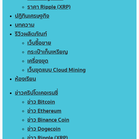
ราคา Ripple (XRP)
ปฏิทินเศรษฐกิจ
บทความ
รีวิวผลิตภัณฑ์
เว็บซื้อขาย
กระเป๋าเก็บเหรียญ
เครื่องขุด
เว็บขุดแบบ Cloud Mining
ห้องเรียน
ข่าวคริปโตเคอเรนซี่
ข่าว Bitcoin
ข่าว Ethereum
ข่าว Binance Coin
ข่าว Dogecoin
ข่าว Ripple (XRP)