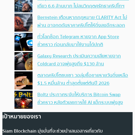
เดียว 6.6 ล้านบาท ไม่สนวิกฤตศรัทธาคริปโทฯ
Bernstein เตือนหากกฎหมาย CLARITY Act ไม่
ผ่าน อาจกดดันราคาคริปโตให้ดิ่งลงอีกระลอก
ทั่วโลกช็อก Telegram หายจาก App Store
ชั่วคราว ก่อนกลับมาใช้งานได้ปกติ
Galaxy Research ประเมินความเสียหายจาก
Coldcard อาจพุ่งสูงถึง $130 ล้าน
ตลาดคริปโตซบเซา วอลุ่มซื้อขายรายวันดิ่งเหลือ
$1.5 หมื่นล้าน ต่ำสุดตั้งแต่ต้นปี 2026
Boltz ประกาศระงับให้บริการ Bitcoin Swap
ชั่วคราว หลังตัวเลขการใช้ AI แฮ็กระบบพุ่งสูง
เป้าหมายของเรา
Siam Blockchain มุ่งมั่นที่จะช่วยนำเสนอสารเกี่ยวกับ