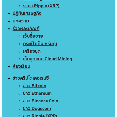
ราคา Ripple (XRP)
ปฏิทินเศรษฐกิจ
บทความ
รีวิวผลิตภัณฑ์
เว็บซื้อขาย
กระเป๋าเก็บเหรียญ
เครื่องขุด
เว็บขุดแบบ Cloud Mining
ห้องเรียน
ข่าวคริปโตเคอเรนซี่
ข่าว Bitcoin
ข่าว Ethereum
ข่าว Binance Coin
ข่าว Dogecoin
ข่าว Ripple (XRP)