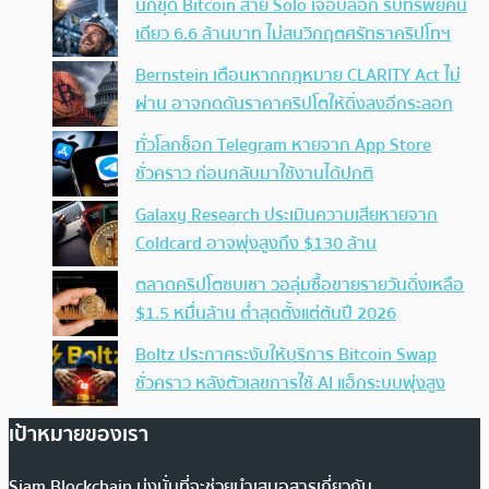
นักขุด Bitcoin สาย Solo เจอบล็อก รับทรัพย์คน
เดียว 6.6 ล้านบาท ไม่สนวิกฤตศรัทธาคริปโทฯ
Bernstein เตือนหากกฎหมาย CLARITY Act ไม่
ผ่าน อาจกดดันราคาคริปโตให้ดิ่งลงอีกระลอก
ทั่วโลกช็อก Telegram หายจาก App Store
ชั่วคราว ก่อนกลับมาใช้งานได้ปกติ
Galaxy Research ประเมินความเสียหายจาก
Coldcard อาจพุ่งสูงถึง $130 ล้าน
ตลาดคริปโตซบเซา วอลุ่มซื้อขายรายวันดิ่งเหลือ
$1.5 หมื่นล้าน ต่ำสุดตั้งแต่ต้นปี 2026
Boltz ประกาศระงับให้บริการ Bitcoin Swap
ชั่วคราว หลังตัวเลขการใช้ AI แฮ็กระบบพุ่งสูง
เป้าหมายของเรา
Siam Blockchain มุ่งมั่นที่จะช่วยนำเสนอสารเกี่ยวกับ