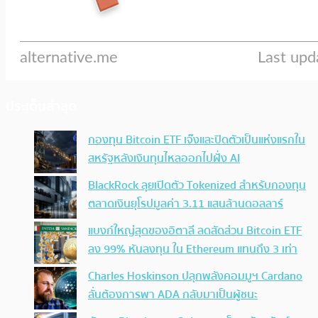
ประเด็นล่าสุด
กองทุน Bitcoin ETF เจ๊งและปิดตัวเป็นแห่งแรกใน
สหรัฐหลังเงินทุนไหลออกไปฝั่ง AI
BlackRock ลุยเปิดตัว Tokenized สำหรับกองทุน
ตลาดเงินยุโรปมูลค่า 3.11 แสนล้านดอลลาร์
แบงก์ใหญ่สุดของอิตาลี ลดสัดส่วน Bitcoin ETF
ลง 99% หันลงทุน ใน Ethereum แทนถึง 3 เท่า
Charles Hoskinson ปลุกพลังคอมมูฯ Cardano
ลั่นต้องการพา ADA กลับมาเป็นผู้ชนะ