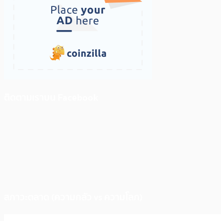
ติดตามเราบน Facebook
สภาวะตลาด (ความกลัว vs ความโลภ)