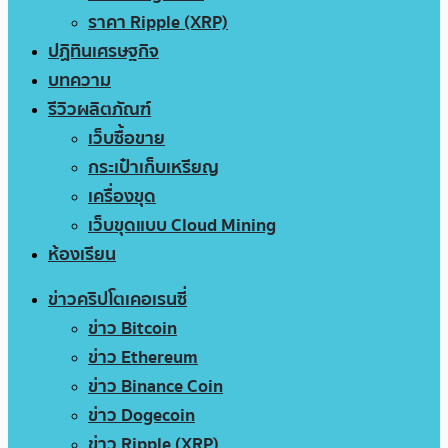
ราคา Ripple (XRP)
ปฏิทินเศรษฐกิจ
บทความ
รีวิวผลิตภัณฑ์
เว็บซื้อขาย
กระเป๋าเก็บเหรียญ
เครื่องขุด
เว็บขุดแบบ Cloud Mining
ห้องเรียน
ข่าวคริปโตเคอเรนซี่
ข่าว Bitcoin
ข่าว Ethereum
ข่าว Binance Coin
ข่าว Dogecoin
ข่าว Ripple (XRP)