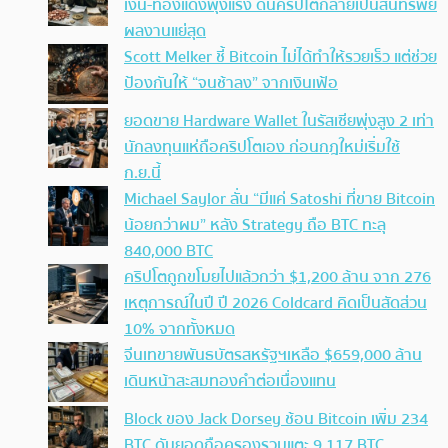
เงิน-ทองแดงพุ่งแรง ดันคริปโตกลายเป็นสินทรัพย์
ผลงานแย่สุด
Scott Melker ชี้ Bitcoin ไม่ได้ทำให้รวยเร็ว แต่ช่วย
ป้องกันให้ “จนช้าลง” จากเงินเฟ้อ
ยอดขาย Hardware Wallet ในรัสเซียพุ่งสูง 2 เท่า
นักลงทุนแห่ถือคริปโตเอง ก่อนกฎใหม่เริ่มใช้
ก.ย.นี้
Michael Saylor ลั่น “มีแค่ Satoshi ที่ขาย Bitcoin
น้อยกว่าผม” หลัง Strategy ถือ BTC ทะลุ
840,000 BTC
คริปโตถูกขโมยไปแล้วกว่า $1,200 ล้าน จาก 276
เหตุการณ์ในปี ปี 2026 Coldcard คิดเป็นสัดส่วน
10% จากทั้งหมด
จีนเทขายพันธบัตรสหรัฐฯเหลือ $659,000 ล้าน
เดินหน้าสะสมทองคำต่อเนื่องแทน
Block ของ Jack Dorsey ช้อน Bitcoin เพิ่ม 234
BTC ดันยอดถือครองรวมแตะ 9,117 BTC