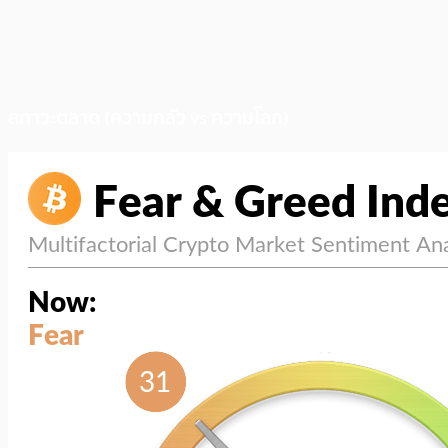
สภาวะตลาด (ความกลัว vs ความโลภ)