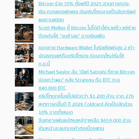
Bitcoin ร่วง 35% ตั้งแต่ปี 2025 สวนทางทอง-
เงิน-ทองแดงพุ่งแรง ดันคริปโตกลายเป็นสินทรัพย์
ผลงานแย่สุด
Scott Melker ชี้ Bitcoin ไม่ได้ทำให้รวยเร็ว แต่ช่วย
ป้องกันให้ “จนช้าลง” จากเงินเฟ้อ
ยอดขาย Hardware Wallet ในรัสเซียพุ่งสูง 2 เท่า
นักลงทุนแห่ถือคริปโตเอง ก่อนกฎใหม่เริ่มใช้
ก.ย.นี้
Michael Saylor ลั่น “มีแค่ Satoshi ที่ขาย Bitcoin
น้อยกว่าผม” หลัง Strategy ถือ BTC ทะลุ
840,000 BTC
คริปโตถูกขโมยไปแล้วกว่า $1,200 ล้าน จาก 276
เหตุการณ์ในปี ปี 2026 Coldcard คิดเป็นสัดส่วน
10% จากทั้งหมด
จีนเทขายพันธบัตรสหรัฐฯเหลือ $659,000 ล้าน
เดินหน้าสะสมทองคำต่อเนื่องแทน