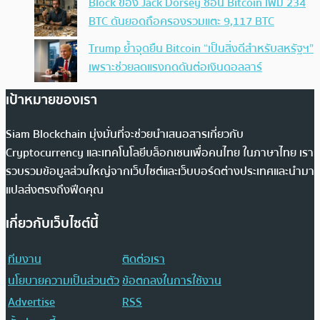
Block ของ Jack Dorsey ช้อน Bitcoin เพิ่ม 234
BTC ดันยอดถือครองรวมแตะ 9,117 BTC
Trump ย้ำจุดยืน Bitcoin “เป็นสิ่งดีสำหรับสหรัฐฯ”
เพราะช่วยลดแรงกดดันต่อเงินดอลลาร์
เป้าหมายของเรา
Siam Blockchain มุ่งมั่นที่จะช่วยนำเสนอสารเกี่ยวกับ
Cryptocurrency และเทคโนโลยีบล็อกเชนเพื่อคนไทย ในภาษาไทย เรา
รวบรวมข้อมูลส่วนใหญ่จากเว็บไซต์และเว็บบอร์ดต่างประเทศและนำมา
แปลส่งตรงถึงฟีดคุณ
เกี่ยวกับเว็บไซต์นี้
ทีมงาน
ติดต่อเรา
นโยบายความเป็นส่วนตัว
ข้อตกลงในการใช้งาน
Advertise
RSS