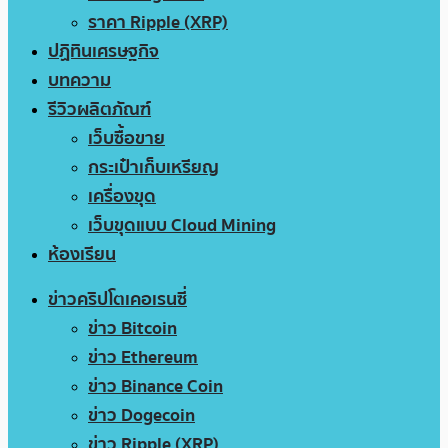
ราคา Ripple (XRP)
ปฏิทินเศรษฐกิจ
บทความ
รีวิวผลิตภัณฑ์
เว็บซื้อขาย
กระเป๋าเก็บเหรียญ
เครื่องขุด
เว็บขุดแบบ Cloud Mining
ห้องเรียน
ข่าวคริปโตเคอเรนซี่
ข่าว Bitcoin
ข่าว Ethereum
ข่าว Binance Coin
ข่าว Dogecoin
ข่าว Ripple (XRP)