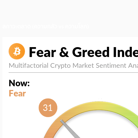
สภาวะตลาด (ความกลัว vs ความโลภ)