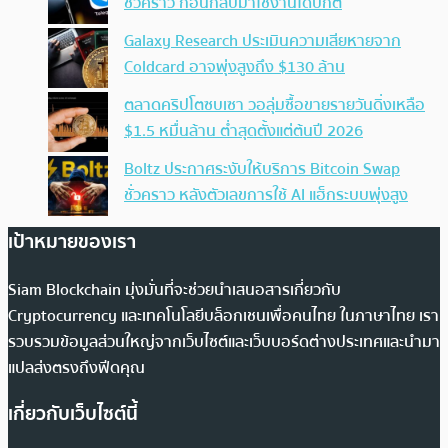
ชั่วคราว ก่อนกลับมาใช้งานได้ปกติ
Galaxy Research ประเมินความเสียหายจาก
Coldcard อาจพุ่งสูงถึง $130 ล้าน
ตลาดคริปโตซบเซา วอลุ่มซื้อขายรายวันดิ่งเหลือ
$1.5 หมื่นล้าน ต่ำสุดตั้งแต่ต้นปี 2026
Boltz ประกาศระงับให้บริการ Bitcoin Swap
ชั่วคราว หลังตัวเลขการใช้ AI แฮ็กระบบพุ่งสูง
เป้าหมายของเรา
Siam Blockchain มุ่งมั่นที่จะช่วยนำเสนอสารเกี่ยวกับ
Cryptocurrency และเทคโนโลยีบล็อกเชนเพื่อคนไทย ในภาษาไทย เรา
รวบรวมข้อมูลส่วนใหญ่จากเว็บไซต์และเว็บบอร์ดต่างประเทศและนำมา
แปลส่งตรงถึงฟีดคุณ
เกี่ยวกับเว็บไซต์นี้