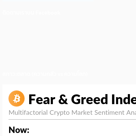
ติดตามเราบน Facebook
สภาวะตลาด (ความกลัว vs ความโลภ)