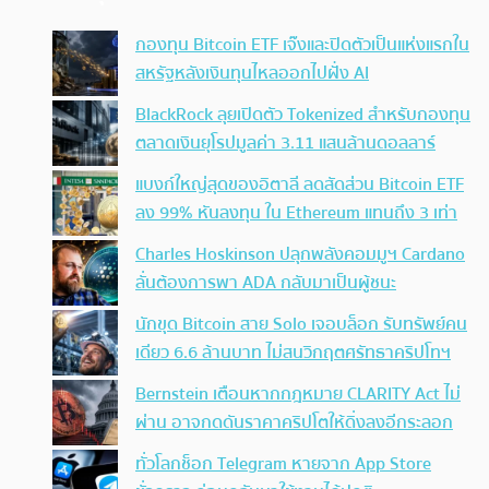
กองทุน Bitcoin ETF เจ๊งและปิดตัวเป็นแห่งแรกใน
สหรัฐหลังเงินทุนไหลออกไปฝั่ง AI
BlackRock ลุยเปิดตัว Tokenized สำหรับกองทุน
ตลาดเงินยุโรปมูลค่า 3.11 แสนล้านดอลลาร์
แบงก์ใหญ่สุดของอิตาลี ลดสัดส่วน Bitcoin ETF
ลง 99% หันลงทุน ใน Ethereum แทนถึง 3 เท่า
Charles Hoskinson ปลุกพลังคอมมูฯ Cardano
ลั่นต้องการพา ADA กลับมาเป็นผู้ชนะ
นักขุด Bitcoin สาย Solo เจอบล็อก รับทรัพย์คน
เดียว 6.6 ล้านบาท ไม่สนวิกฤตศรัทธาคริปโทฯ
Bernstein เตือนหากกฎหมาย CLARITY Act ไม่
ผ่าน อาจกดดันราคาคริปโตให้ดิ่งลงอีกระลอก
ทั่วโลกช็อก Telegram หายจาก App Store