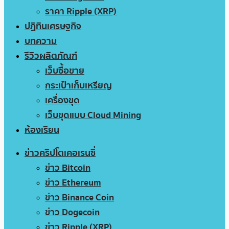
ราคา Ripple (XRP)
ปฏิทินเศรษฐกิจ
บทความ
รีวิวผลิตภัณฑ์
เว็บซื้อขาย
กระเป๋าเก็บเหรียญ
เครื่องขุด
เว็บขุดแบบ Cloud Mining
ห้องเรียน
ข่าวคริปโตเคอเรนซี่
ข่าว Bitcoin
ข่าว Ethereum
ข่าว Binance Coin
ข่าว Dogecoin
ข่าว Ripple (XRP)