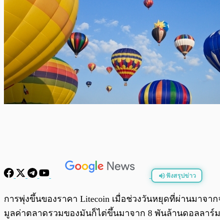
ฟังสรุปข่าว
พร้อมเล่น
การพุ่งขึ้นของราคา Litecoin เมื่อช่วงวันหยุดที่ผ่านมาจ
มูลค่าตลาดรวมของมันก็ไต่ขึ้นมาจาก 8 พันล้านดอลลาร์มา