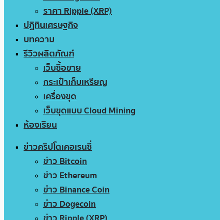
ราคา Ripple (XRP)
ปฏิทินเศรษฐกิจ
บทความ
รีวิวผลิตภัณฑ์
เว็บซื้อขาย
กระเป๋าเก็บเหรียญ
เครื่องขุด
เว็บขุดแบบ Cloud Mining
ห้องเรียน
ข่าวคริปโตเคอเรนซี่
ข่าว Bitcoin
ข่าว Ethereum
ข่าว Binance Coin
ข่าว Dogecoin
ข่าว Ripple (XRP)