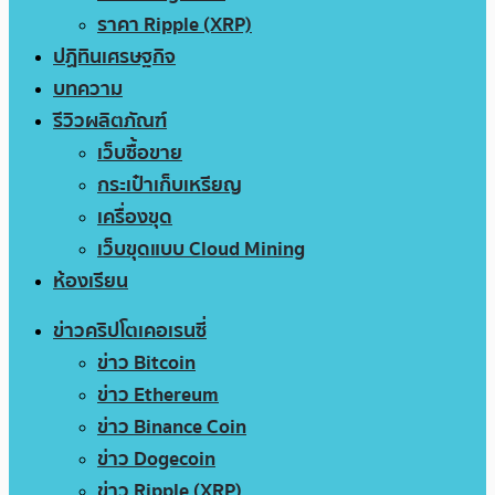
ราคา Ripple (XRP)
ปฏิทินเศรษฐกิจ
บทความ
รีวิวผลิตภัณฑ์
เว็บซื้อขาย
กระเป๋าเก็บเหรียญ
เครื่องขุด
เว็บขุดแบบ Cloud Mining
ห้องเรียน
ข่าวคริปโตเคอเรนซี่
ข่าว Bitcoin
ข่าว Ethereum
ข่าว Binance Coin
ข่าว Dogecoin
ข่าว Ripple (XRP)