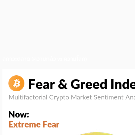
สภาวะตลาด (ความกลัว vs ความโลภ)