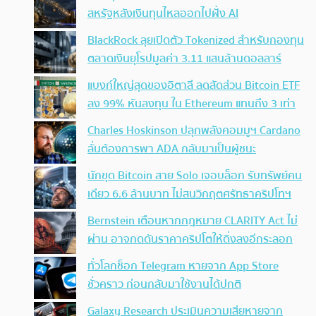
สหรัฐหลังเงินทุนไหลออกไปฝั่ง AI
BlackRock ลุยเปิดตัว Tokenized สำหรับกองทุน
ตลาดเงินยุโรปมูลค่า 3.11 แสนล้านดอลลาร์
แบงก์ใหญ่สุดของอิตาลี ลดสัดส่วน Bitcoin ETF
ลง 99% หันลงทุน ใน Ethereum แทนถึง 3 เท่า
Charles Hoskinson ปลุกพลังคอมมูฯ Cardano
ลั่นต้องการพา ADA กลับมาเป็นผู้ชนะ
นักขุด Bitcoin สาย Solo เจอบล็อก รับทรัพย์คน
เดียว 6.6 ล้านบาท ไม่สนวิกฤตศรัทธาคริปโทฯ
Bernstein เตือนหากกฎหมาย CLARITY Act ไม่
ผ่าน อาจกดดันราคาคริปโตให้ดิ่งลงอีกระลอก
ทั่วโลกช็อก Telegram หายจาก App Store
ชั่วคราว ก่อนกลับมาใช้งานได้ปกติ
Galaxy Research ประเมินความเสียหายจาก