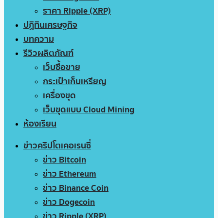
ราคา Ripple (XRP)
ปฏิทินเศรษฐกิจ
บทความ
รีวิวผลิตภัณฑ์
เว็บซื้อขาย
กระเป๋าเก็บเหรียญ
เครื่องขุด
เว็บขุดแบบ Cloud Mining
ห้องเรียน
ข่าวคริปโตเคอเรนซี่
ข่าว Bitcoin
ข่าว Ethereum
ข่าว Binance Coin
ข่าว Dogecoin
ข่าว Ripple (XRP)