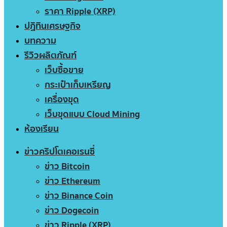
ราคา Ripple (XRP)
ปฏิทินเศรษฐกิจ
บทความ
รีวิวผลิตภัณฑ์
เว็บซื้อขาย
กระเป๋าเก็บเหรียญ
เครื่องขุด
เว็บขุดแบบ Cloud Mining
ห้องเรียน
ข่าวคริปโตเคอเรนซี่
ข่าว Bitcoin
ข่าว Ethereum
ข่าว Binance Coin
ข่าว Dogecoin
ข่าว Ripple (XRP)