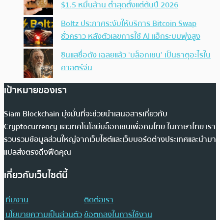
$1.5 หมื่นล้าน ต่ำสุดตั้งแต่ต้นปี 2026
Boltz ประกาศระงับให้บริการ Bitcoin Swap
ชั่วคราว หลังตัวเลขการใช้ AI แฮ็กระบบพุ่งสูง
ซินแสชื่อดัง เฉลยแล้ว ‘บล็อกเชน’ เป็นธาตุอะไรใน
ศาสตร์จีน
เป้าหมายของเรา
Siam Blockchain มุ่งมั่นที่จะช่วยนำเสนอสารเกี่ยวกับ
Cryptocurrency และเทคโนโลยีบล็อกเชนเพื่อคนไทย ในภาษาไทย เรา
รวบรวมข้อมูลส่วนใหญ่จากเว็บไซต์และเว็บบอร์ดต่างประเทศและนำมา
แปลส่งตรงถึงฟีดคุณ
เกี่ยวกับเว็บไซต์นี้
ทีมงาน
ติดต่อเรา
นโยบายความเป็นส่วนตัว
ข้อตกลงในการใช้งาน