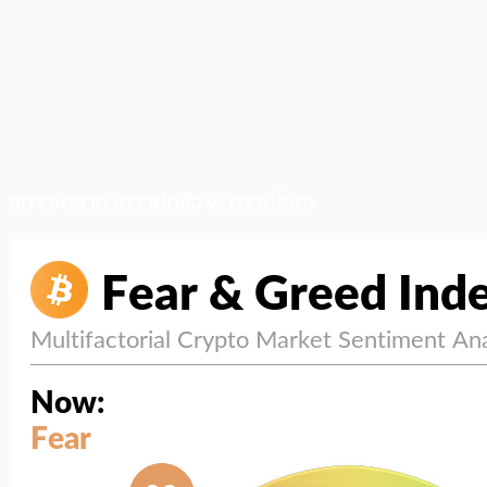
สภาวะตลาด (ความกลัว vs ความโลภ)