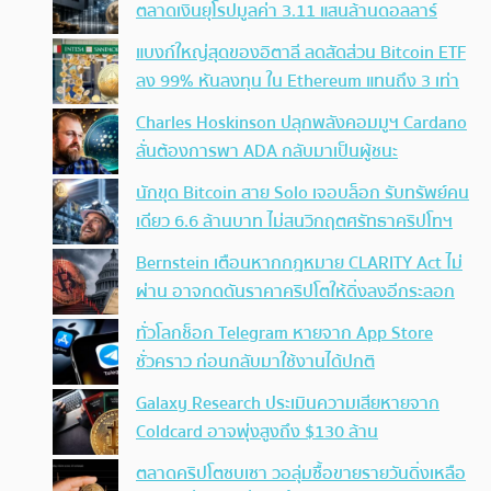
ตลาดเงินยุโรปมูลค่า 3.11 แสนล้านดอลลาร์
แบงก์ใหญ่สุดของอิตาลี ลดสัดส่วน Bitcoin ETF
ลง 99% หันลงทุน ใน Ethereum แทนถึง 3 เท่า
Charles Hoskinson ปลุกพลังคอมมูฯ Cardano
ลั่นต้องการพา ADA กลับมาเป็นผู้ชนะ
นักขุด Bitcoin สาย Solo เจอบล็อก รับทรัพย์คน
เดียว 6.6 ล้านบาท ไม่สนวิกฤตศรัทธาคริปโทฯ
Bernstein เตือนหากกฎหมาย CLARITY Act ไม่
ผ่าน อาจกดดันราคาคริปโตให้ดิ่งลงอีกระลอก
ทั่วโลกช็อก Telegram หายจาก App Store
ชั่วคราว ก่อนกลับมาใช้งานได้ปกติ
Galaxy Research ประเมินความเสียหายจาก
Coldcard อาจพุ่งสูงถึง $130 ล้าน
ตลาดคริปโตซบเซา วอลุ่มซื้อขายรายวันดิ่งเหลือ