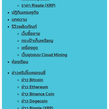
ราคา Ripple (XRP)
ปฏิทินเศรษฐกิจ
บทความ
รีวิวผลิตภัณฑ์
เว็บซื้อขาย
กระเป๋าเก็บเหรียญ
เครื่องขุด
เว็บขุดแบบ Cloud Mining
ห้องเรียน
ข่าวคริปโตเคอเรนซี่
ข่าว Bitcoin
ข่าว Ethereum
ข่าว Binance Coin
ข่าว Dogecoin
ข่าว Ripple (XRP)