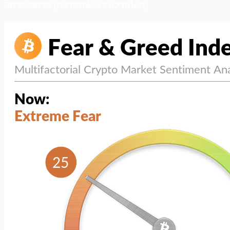
สภาวะตลาด (ความกลัว vs ความโลภ)