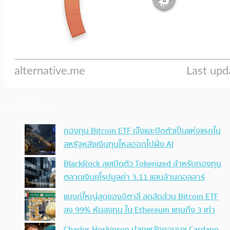
ประเด็นล่าสุด
กองทุน Bitcoin ETF เจ๊งและปิดตัวเป็นแห่งแรกใน
สหรัฐหลังเงินทุนไหลออกไปฝั่ง AI
BlackRock ลุยเปิดตัว Tokenized สำหรับกองทุน
ตลาดเงินยุโรปมูลค่า 3.11 แสนล้านดอลลาร์
แบงก์ใหญ่สุดของอิตาลี ลดสัดส่วน Bitcoin ETF
ลง 99% หันลงทุน ใน Ethereum แทนถึง 3 เท่า
Charles Hoskinson ปลุกพลังคอมมูฯ Cardano