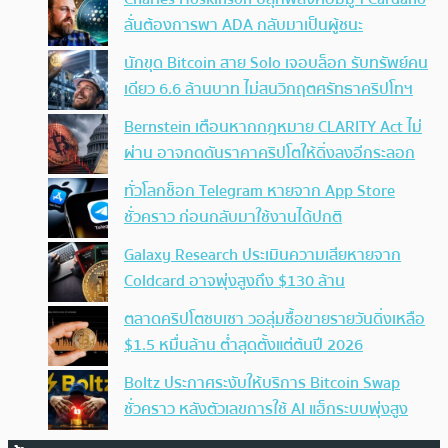
ลั่นต้องการพา ADA กลับมาเป็นผู้ชนะ
นักขุด Bitcoin สาย Solo เจอบล็อก รับทรัพย์คน
เดียว 6.6 ล้านบาท ไม่สนวิกฤตศรัทธาคริปโทฯ
Bernstein เตือนหากกฎหมาย CLARITY Act ไม่
ผ่าน อาจกดดันราคาคริปโตให้ดิ่งลงอีกระลอก
ทั่วโลกช็อก Telegram หายจาก App Store
ชั่วคราว ก่อนกลับมาใช้งานได้ปกติ
Galaxy Research ประเมินความเสียหายจาก
Coldcard อาจพุ่งสูงถึง $130 ล้าน
ตลาดคริปโตซบเซา วอลุ่มซื้อขายรายวันดิ่งเหลือ
$1.5 หมื่นล้าน ต่ำสุดตั้งแต่ต้นปี 2026
Boltz ประกาศระงับให้บริการ Bitcoin Swap
ชั่วคราว หลังตัวเลขการใช้ AI แฮ็กระบบพุ่งสูง