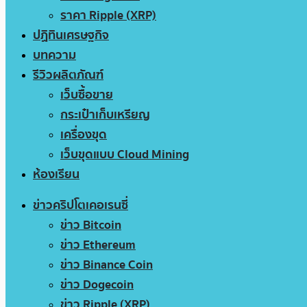
ราคา Ripple (XRP)
ปฏิทินเศรษฐกิจ
บทความ
รีวิวผลิตภัณฑ์
เว็บซื้อขาย
กระเป๋าเก็บเหรียญ
เครื่องขุด
เว็บขุดแบบ Cloud Mining
ห้องเรียน
ข่าวคริปโตเคอเรนซี่
ข่าว Bitcoin
ข่าว Ethereum
ข่าว Binance Coin
ข่าว Dogecoin
ข่าว Ripple (XRP)