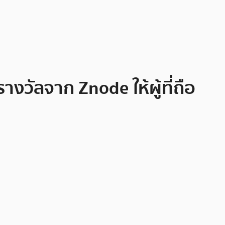
วัลจาก Znode ให้ผู้ที่ถือ