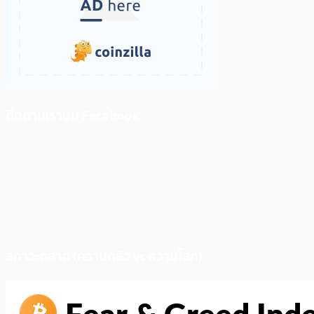
ติดตามเราบน Facebook
สภาวะตลาด (ความกลัว vs ความโลภ)