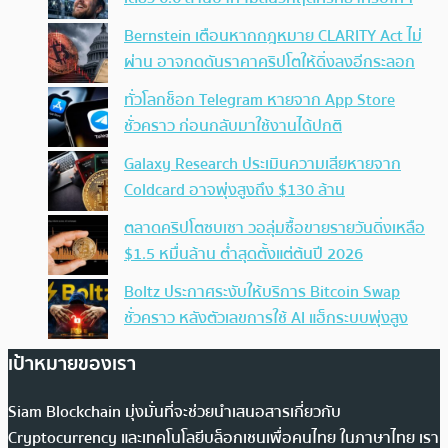
Bernstein เตือนหากกฎหมาย CLARITY Act ไม่
ผ่าน อาจกดดันราคาคริปโตให้ดิ่งลงอีกระลอก
ทั่วโลกช็อก Telegram หายจาก App Store
ชั่วคราว ก่อนกลับมาใช้งานได้ปกติ
Galaxy Research ประเมินความเสียหายจาก
Coldcard อาจพุ่งสูงถึง $130 ล้าน
ตลาดคริปโตซบเซา วอลุ่มซื้อขายรายวันดิ่งเหลือ
$1.5 หมื่นล้าน ต่ำสุดตั้งแต่ต้นปี 2026
Boltz ประกาศระงับให้บริการ Bitcoin Swap
ชั่วคราว หลังตัวเลขการใช้ AI แฮ็กระบบพุ่งสูง
เป้าหมายของเรา
Siam Blockchain มุ่งมั่นที่จะช่วยนำเสนอสารเกี่ยวกับ
Cryptocurrency และเทคโนโลยีบล็อกเชนเพื่อคนไทย ในภาษาไทย เรา