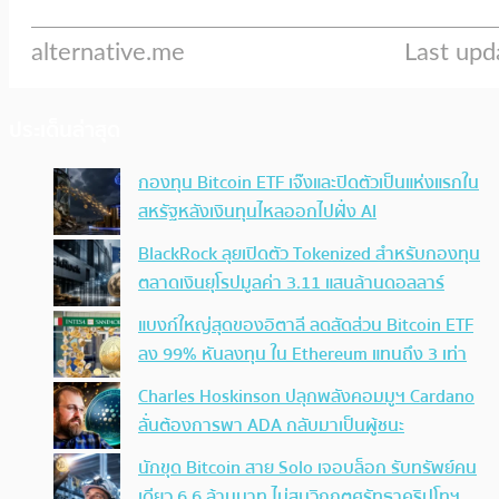
ประเด็นล่าสุด
กองทุน Bitcoin ETF เจ๊งและปิดตัวเป็นแห่งแรกใน
สหรัฐหลังเงินทุนไหลออกไปฝั่ง AI
BlackRock ลุยเปิดตัว Tokenized สำหรับกองทุน
ตลาดเงินยุโรปมูลค่า 3.11 แสนล้านดอลลาร์
แบงก์ใหญ่สุดของอิตาลี ลดสัดส่วน Bitcoin ETF
ลง 99% หันลงทุน ใน Ethereum แทนถึง 3 เท่า
Charles Hoskinson ปลุกพลังคอมมูฯ Cardano
ลั่นต้องการพา ADA กลับมาเป็นผู้ชนะ
นักขุด Bitcoin สาย Solo เจอบล็อก รับทรัพย์คน
เดียว 6.6 ล้านบาท ไม่สนวิกฤตศรัทธาคริปโทฯ