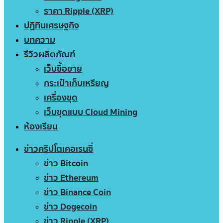
ราคา Ripple (XRP)
ปฏิทินเศรษฐกิจ
บทความ
รีวิวผลิตภัณฑ์
เว็บซื้อขาย
กระเป๋าเก็บเหรียญ
เครื่องขุด
เว็บขุดแบบ Cloud Mining
ห้องเรียน
ข่าวคริปโตเคอเรนซี่
ข่าว Bitcoin
ข่าว Ethereum
ข่าว Binance Coin
ข่าว Dogecoin
ข่าว Ripple (XRP)