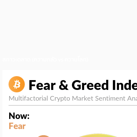
สภาวะตลาด (ความกลัว vs ความโลภ)