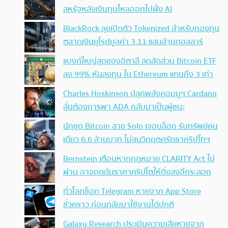
สหรัฐหลังเงินทุนไหลออกไปฝั่ง AI
BlackRock ลุยเปิดตัว Tokenized สำหรับกองทุน
ตลาดเงินยุโรปมูลค่า 3.11 แสนล้านดอลลาร์
แบงก์ใหญ่สุดของอิตาลี ลดสัดส่วน Bitcoin ETF
ลง 99% หันลงทุน ใน Ethereum แทนถึง 3 เท่า
Charles Hoskinson ปลุกพลังคอมมูฯ Cardano
ลั่นต้องการพา ADA กลับมาเป็นผู้ชนะ
นักขุด Bitcoin สาย Solo เจอบล็อก รับทรัพย์คน
เดียว 6.6 ล้านบาท ไม่สนวิกฤตศรัทธาคริปโทฯ
Bernstein เตือนหากกฎหมาย CLARITY Act ไม่
ผ่าน อาจกดดันราคาคริปโตให้ดิ่งลงอีกระลอก
ทั่วโลกช็อก Telegram หายจาก App Store
ชั่วคราว ก่อนกลับมาใช้งานได้ปกติ
Galaxy Research ประเมินความเสียหายจาก