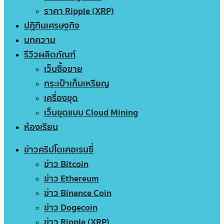
ราคา Ripple (XRP)
ปฏิทินเศรษฐกิจ
บทความ
รีวิวผลิตภัณฑ์
เว็บซื้อขาย
กระเป๋าเก็บเหรียญ
เครื่องขุด
เว็บขุดแบบ Cloud Mining
ห้องเรียน
ข่าวคริปโตเคอเรนซี่
ข่าว Bitcoin
ข่าว Ethereum
ข่าว Binance Coin
ข่าว Dogecoin
ข่าว Ripple (XRP)