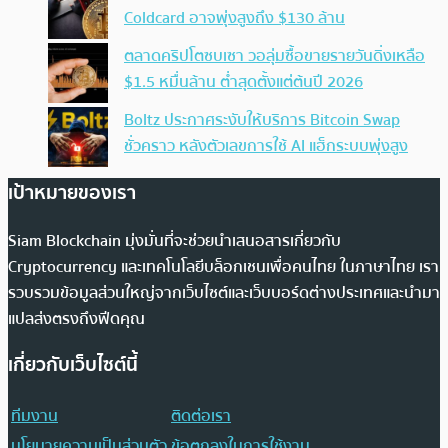
Coldcard อาจพุ่งสูงถึง $130 ล้าน
ตลาดคริปโตซบเซา วอลุ่มซื้อขายรายวันดิ่งเหลือ
$1.5 หมื่นล้าน ต่ำสุดตั้งแต่ต้นปี 2026
Boltz ประกาศระงับให้บริการ Bitcoin Swap
ชั่วคราว หลังตัวเลขการใช้ AI แฮ็กระบบพุ่งสูง
เป้าหมายของเรา
Siam Blockchain มุ่งมั่นที่จะช่วยนำเสนอสารเกี่ยวกับ
Cryptocurrency และเทคโนโลยีบล็อกเชนเพื่อคนไทย ในภาษาไทย เรา
รวบรวมข้อมูลส่วนใหญ่จากเว็บไซต์และเว็บบอร์ดต่างประเทศและนำมา
แปลส่งตรงถึงฟีดคุณ
เกี่ยวกับเว็บไซต์นี้
ทีมงาน
ติดต่อเรา
นโยบายความเป็นส่วนตัว
ข้อตกลงในการใช้งาน