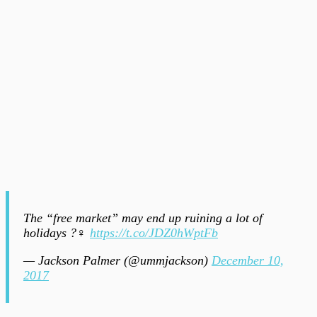
The “free market” may end up ruining a lot of
holidays ?‍♀️
https://t.co/JDZ0hWptFb
— Jackson Palmer (@ummjackson)
December 10,
2017