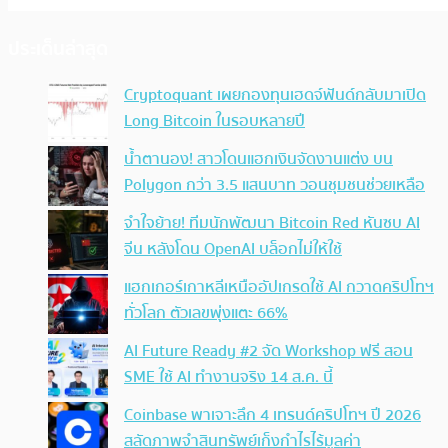
ประเด็นล่าสุด
Cryptoquant เผยกองทุนเฮดจ์ฟันด์กลับมาเปิด
Long Bitcoin ในรอบหลายปี
น้ำตานอง! สาวโดนแฮกเงินจัดงานแต่ง บน
Polygon กว่า 3.5 แสนบาท วอนชุมชนช่วยเหลือ
จำใจย้าย! ทีมนักพัฒนา Bitcoin Red หันซบ AI
จีน หลังโดน OpenAI บล็อกไม่ให้ใช้
แฮกเกอร์เกาหลีเหนืออัปเกรดใช้ AI กวาดคริปโทฯ
ทั่วโลก ตัวเลขพุ่งแตะ 66%
AI Future Ready #2 จัด Workshop ฟรี สอน
SME ใช้ AI ทำงานจริง 14 ส.ค. นี้
Coinbase พาเจาะลึก 4 เทรนด์คริปโทฯ ปี 2026
สลัดภาพจำสินทรัพย์เก็งกำไรไร้มูลค่า