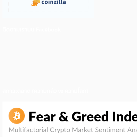
ติดตามเราบน Facebook
สภาวะตลาด (ความกลัว vs ความโลภ)