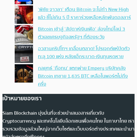
‘พิชัย จาวลา’ เตือน Bitcoin จะไม่ทำ New High
แล้ว ชี้ไม่เกิน 5 ปี ราคาร่วงเหลือหลักพันดอลลาร์
Bitcoin เข้าสู่ ‘สัปดาห์เงินเฟ้อ’ ส่องไทม์ไลน์ 3
ตัวเลขเศรษฐกิจสหรัฐฯ ที่ต้องระวัง
อวสานคริปโทฯ เกลื่อนตลาด! โปรเจกต์แห่ปิดตัว
ทะลุ 100 แห่ง หลังแฮ็กระบาด-เงินทุนหดหาย
กลยุทธ์ ‘ถือทน’ แตกพ่าย Empery บริษัทคลัง
Bitcoin เทขาย 1,635 BTC เหลือในพอร์ตไม่ถึง
ครึ่ง
เป้าหมายของเรา
Siam Blockchain มุ่งมั่นที่จะช่วยนำเสนอสารเกี่ยวกับ
Cryptocurrency และเทคโนโลยีบล็อกเชนเพื่อคนไทย ในภาษาไทย เรา
รวบรวมข้อมูลส่วนใหญ่จากเว็บไซต์และเว็บบอร์ดต่างประเทศและนำมา
แปลส่งตรงถึงฟีดคุณ