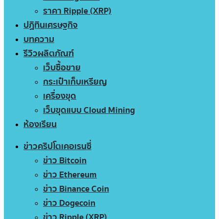
ราคา Ripple (XRP)
ปฏิทินเศรษฐกิจ
บทความ
รีวิวผลิตภัณฑ์
เว็บซื้อขาย
กระเป๋าเก็บเหรียญ
เครื่องขุด
เว็บขุดแบบ Cloud Mining
ห้องเรียน
ข่าวคริปโตเคอเรนซี่
ข่าว Bitcoin
ข่าว Ethereum
ข่าว Binance Coin
ข่าว Dogecoin
ข่าว Ripple (XRP)