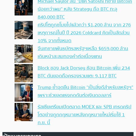
Michael Saylor ลั่น “มีแค่ Satoshi ที่ขาย Bitcoin
น้อยกว่าผม” หลัง Strategy ถือ BTC ทะลุ
840,000 BTC
คริปโตถูกขโมยไปแล้วกว่า $1,200 ล้าน จาก 276
เหตุการณ์ในปี ปี 2026 Coldcard คิดเป็นสัดส่วน
10% จากทั้งหมด
จีนเทขายพันธบัตรสหรัฐฯเหลือ $659,000 ล้าน
เดินหน้าสะสมทองคำต่อเนื่องแทน
Block ของ Jack Dorsey ช้อน Bitcoin เพิ่ม 234
BTC ดันยอดถือครองรวมแตะ 9,117 BTC
Trump ย้ำจุดยืน Bitcoin “เป็นสิ่งดีสำหรับสหรัฐฯ”
เพราะช่วยลดแรงกดดันต่อเงินดอลลาร์
รัสเซียเตรียมเปิดตลาด MOEX และ SPB เทรดคริป
โตอย่างถูกกฎหมายหลังกฎหมายใหม่เริ่มใช้ 1
ก.ย. นี้