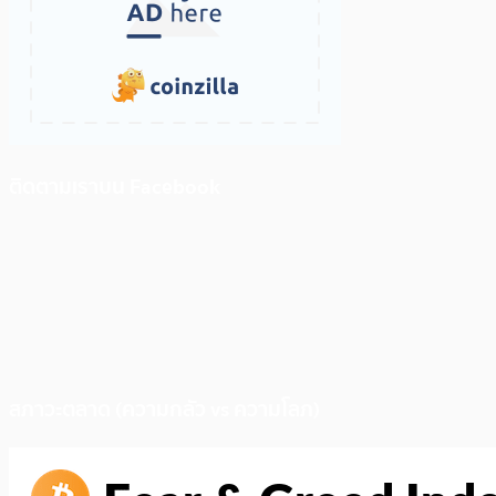
ติดตามเราบน Facebook
สภาวะตลาด (ความกลัว vs ความโลภ)