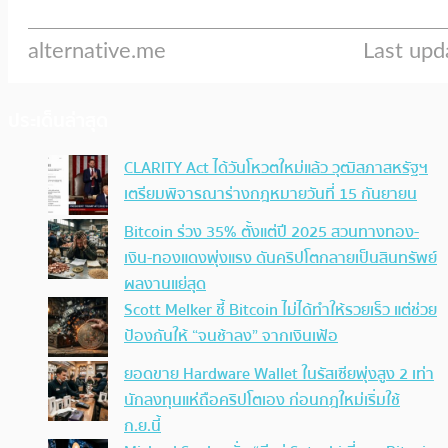
ประเด็นล่าสุด
CLARITY Act ได้วันโหวตใหม่แล้ว วุฒิสภาสหรัฐฯ
เตรียมพิจารณาร่างกฎหมายวันที่ 15 กันยายน
Bitcoin ร่วง 35% ตั้งแต่ปี 2025 สวนทางทอง-
เงิน-ทองแดงพุ่งแรง ดันคริปโตกลายเป็นสินทรัพย์
ผลงานแย่สุด
Scott Melker ชี้ Bitcoin ไม่ได้ทำให้รวยเร็ว แต่ช่วย
ป้องกันให้ “จนช้าลง” จากเงินเฟ้อ
ยอดขาย Hardware Wallet ในรัสเซียพุ่งสูง 2 เท่า
นักลงทุนแห่ถือคริปโตเอง ก่อนกฎใหม่เริ่มใช้
ก.ย.นี้