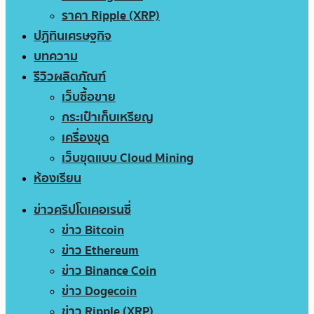
ราคา Ripple (XRP)
ปฏิทินเศรษฐกิจ
บทความ
รีวิวผลิตภัณฑ์
เว็บซื้อขาย
กระเป๋าเก็บเหรียญ
เครื่องขุด
เว็บขุดแบบ Cloud Mining
ห้องเรียน
ข่าวคริปโตเคอเรนซี่
ข่าว Bitcoin
ข่าว Ethereum
ข่าว Binance Coin
ข่าว Dogecoin
ข่าว Ripple (XRP)