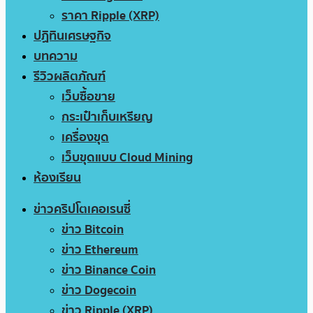
ราคา Ripple (XRP)
ปฏิทินเศรษฐกิจ
บทความ
รีวิวผลิตภัณฑ์
เว็บซื้อขาย
กระเป๋าเก็บเหรียญ
เครื่องขุด
เว็บขุดแบบ Cloud Mining
ห้องเรียน
ข่าวคริปโตเคอเรนซี่
ข่าว Bitcoin
ข่าว Ethereum
ข่าว Binance Coin
ข่าว Dogecoin
ข่าว Ripple (XRP)