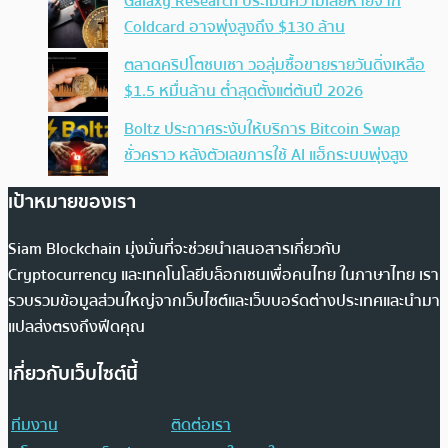
Galaxy Research ประเมินความเสียหายจาก
Coldcard อาจพุ่งสูงถึง $130 ล้าน
ตลาดคริปโตซบเซา วอลุ่มซื้อขายรายวันดิ่งเหลือ
$1.5 หมื่นล้าน ต่ำสุดตั้งแต่ต้นปี 2026
Boltz ประกาศระงับให้บริการ Bitcoin Swap
ชั่วคราว หลังตัวเลขการใช้ AI แฮ็กระบบพุ่งสูง
เป้าหมายของเรา
Siam Blockchain มุ่งมั่นที่จะช่วยนำเสนอสารเกี่ยวกับ
Cryptocurrency และเทคโนโลยีบล็อกเชนเพื่อคนไทย ในภาษาไทย เรา
รวบรวมข้อมูลส่วนใหญ่จากเว็บไซต์และเว็บบอร์ดต่างประเทศและนำมา
แปลส่งตรงถึงฟีดคุณ
เกี่ยวกับเว็บไซต์นี้
ทีมงาน
ติดต่อเรา