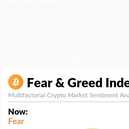
ติดตามเราบน Facebook
สภาวะตลาด (ความกลัว vs ความโลภ)