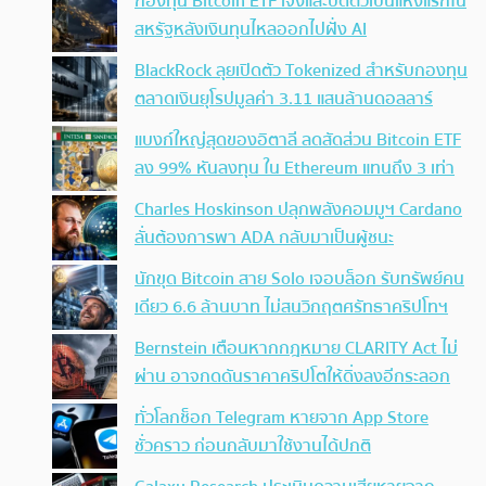
กองทุน Bitcoin ETF เจ๊งและปิดตัวเป็นแห่งแรกใน
สหรัฐหลังเงินทุนไหลออกไปฝั่ง AI
BlackRock ลุยเปิดตัว Tokenized สำหรับกองทุน
ตลาดเงินยุโรปมูลค่า 3.11 แสนล้านดอลลาร์
แบงก์ใหญ่สุดของอิตาลี ลดสัดส่วน Bitcoin ETF
ลง 99% หันลงทุน ใน Ethereum แทนถึง 3 เท่า
Charles Hoskinson ปลุกพลังคอมมูฯ Cardano
ลั่นต้องการพา ADA กลับมาเป็นผู้ชนะ
นักขุด Bitcoin สาย Solo เจอบล็อก รับทรัพย์คน
เดียว 6.6 ล้านบาท ไม่สนวิกฤตศรัทธาคริปโทฯ
Bernstein เตือนหากกฎหมาย CLARITY Act ไม่
ผ่าน อาจกดดันราคาคริปโตให้ดิ่งลงอีกระลอก
ทั่วโลกช็อก Telegram หายจาก App Store
ชั่วคราว ก่อนกลับมาใช้งานได้ปกติ