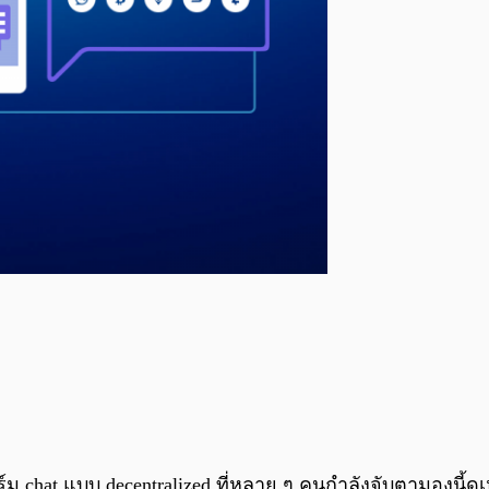
 chat แบบ decentralized ที่หลาย ๆ คนกำลังจับตามองนี้