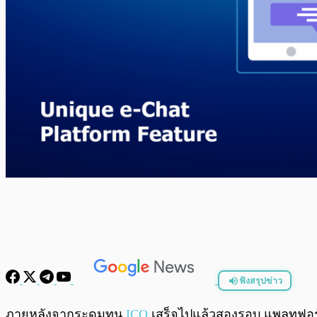
ฟังสรุปข่าว
พร้อมเล่น
ภายหลังจากระดมทุน
ICO
เสร็จไปแล้วสองรอบ แพลทฟอร์ม