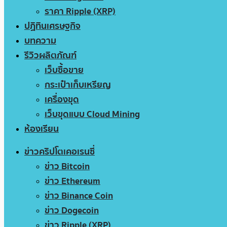
ราคา Ripple (XRP)
ปฏิทินเศรษฐกิจ
บทความ
รีวิวผลิตภัณฑ์
เว็บซื้อขาย
กระเป๋าเก็บเหรียญ
เครื่องขุด
เว็บขุดแบบ Cloud Mining
ห้องเรียน
ข่าวคริปโตเคอเรนซี่
ข่าว Bitcoin
ข่าว Ethereum
ข่าว Binance Coin
ข่าว Dogecoin
ข่าว Ripple (XRP)