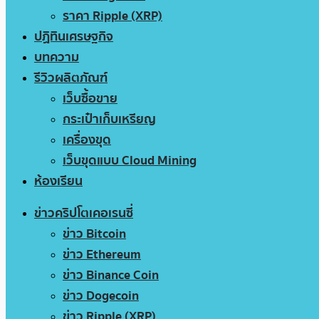
ราคา Ripple (XRP)
ปฏิทินเศรษฐกิจ
บทความ
รีวิวผลิตภัณฑ์
เว็บซื้อขาย
กระเป๋าเก็บเหรียญ
เครื่องขุด
เว็บขุดแบบ Cloud Mining
ห้องเรียน
ข่าวคริปโตเคอเรนซี่
ข่าว Bitcoin
ข่าว Ethereum
ข่าว Binance Coin
ข่าว Dogecoin
ข่าว Ripple (XRP)