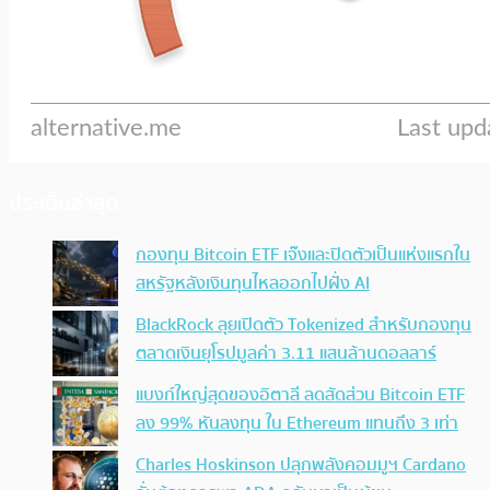
ประเด็นล่าสุด
กองทุน Bitcoin ETF เจ๊งและปิดตัวเป็นแห่งแรกใน
สหรัฐหลังเงินทุนไหลออกไปฝั่ง AI
BlackRock ลุยเปิดตัว Tokenized สำหรับกองทุน
ตลาดเงินยุโรปมูลค่า 3.11 แสนล้านดอลลาร์
แบงก์ใหญ่สุดของอิตาลี ลดสัดส่วน Bitcoin ETF
ลง 99% หันลงทุน ใน Ethereum แทนถึง 3 เท่า
Charles Hoskinson ปลุกพลังคอมมูฯ Cardano