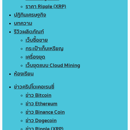
ราคา Ripple (XRP)
ปฏิทินเศรษฐกิจ
บทความ
รีวิวผลิตภัณฑ์
เว็บซื้อขาย
กระเป๋าเก็บเหรียญ
เครื่องขุด
เว็บขุดแบบ Cloud Mining
ห้องเรียน
ข่าวคริปโตเคอเรนซี่
ข่าว Bitcoin
ข่าว Ethereum
ข่าว Binance Coin
ข่าว Dogecoin
ข่าว Ripple (XRP)