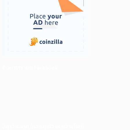
ติดตามเราบน Facebook
สภาวะตลาด (ความกลัว vs ความโลภ)