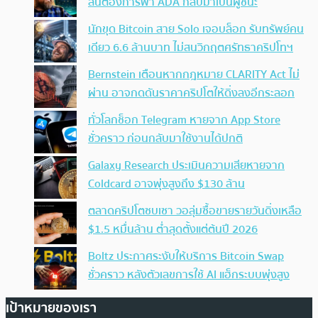
ลั่นต้องการพา ADA กลับมาเป็นผู้ชนะ
นักขุด Bitcoin สาย Solo เจอบล็อก รับทรัพย์คน
เดียว 6.6 ล้านบาท ไม่สนวิกฤตศรัทธาคริปโทฯ
Bernstein เตือนหากกฎหมาย CLARITY Act ไม่
ผ่าน อาจกดดันราคาคริปโตให้ดิ่งลงอีกระลอก
ทั่วโลกช็อก Telegram หายจาก App Store
ชั่วคราว ก่อนกลับมาใช้งานได้ปกติ
Galaxy Research ประเมินความเสียหายจาก
Coldcard อาจพุ่งสูงถึง $130 ล้าน
ตลาดคริปโตซบเซา วอลุ่มซื้อขายรายวันดิ่งเหลือ
$1.5 หมื่นล้าน ต่ำสุดตั้งแต่ต้นปี 2026
Boltz ประกาศระงับให้บริการ Bitcoin Swap
ชั่วคราว หลังตัวเลขการใช้ AI แฮ็กระบบพุ่งสูง
เป้าหมายของเรา