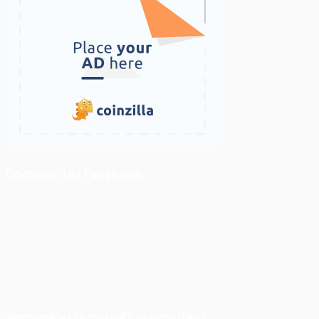
ติดตามเราบน Facebook
สภาวะตลาด (ความกลัว vs ความโลภ)