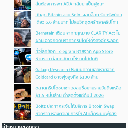
ลั่นต้องการพา ADA กลับมาเป็นผู้ชนะ
นักขุด Bitcoin สาย Solo เจอบล็อก รับทรัพย์คน
เดียว 6.6 ล้านบาท ไม่สนวิกฤตศรัทธาคริปโทฯ
Bernstein เตือนหากกฎหมาย CLARITY Act ไม่
ผ่าน อาจกดดันราคาคริปโตให้ดิ่งลงอีกระลอก
ทั่วโลกช็อก Telegram หายจาก App Store
ชั่วคราว ก่อนกลับมาใช้งานได้ปกติ
Galaxy Research ประเมินความเสียหายจาก
Coldcard อาจพุ่งสูงถึง $130 ล้าน
ตลาดคริปโตซบเซา วอลุ่มซื้อขายรายวันดิ่งเหลือ
$1.5 หมื่นล้าน ต่ำสุดตั้งแต่ต้นปี 2026
Boltz ประกาศระงับให้บริการ Bitcoin Swap
ชั่วคราว หลังตัวเลขการใช้ AI แฮ็กระบบพุ่งสูง
เป้าหมายของเรา