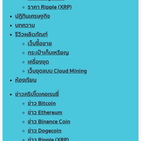
ราคา Ripple (XRP)
ปฏิทินเศรษฐกิจ
บทความ
รีวิวผลิตภัณฑ์
เว็บซื้อขาย
กระเป๋าเก็บเหรียญ
เครื่องขุด
เว็บขุดแบบ Cloud Mining
ห้องเรียน
ข่าวคริปโตเคอเรนซี่
ข่าว Bitcoin
ข่าว Ethereum
ข่าว Binance Coin
ข่าว Dogecoin
ข่าว Ripple (XRP)