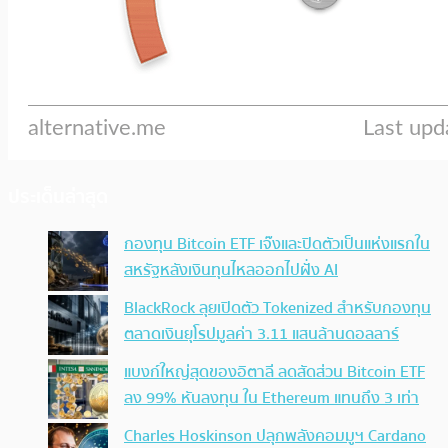
ประเด็นล่าสุด
กองทุน Bitcoin ETF เจ๊งและปิดตัวเป็นแห่งแรกใน
สหรัฐหลังเงินทุนไหลออกไปฝั่ง AI
BlackRock ลุยเปิดตัว Tokenized สำหรับกองทุน
ตลาดเงินยุโรปมูลค่า 3.11 แสนล้านดอลลาร์
แบงก์ใหญ่สุดของอิตาลี ลดสัดส่วน Bitcoin ETF
ลง 99% หันลงทุน ใน Ethereum แทนถึง 3 เท่า
Charles Hoskinson ปลุกพลังคอมมูฯ Cardano