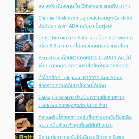
ลง 99% หันลงทุน ใน Ethereum แทนถึง 3 เท่า
Charles Hoskinson ปลุกพลังคอมมูฯ Cardano
ลั่นต้องการพา ADA กลับมาเป็นผู้ชนะ
นักขุด Bitcoin สาย Solo เจอบล็อก รับทรัพย์คน
เดียว 6.6 ล้านบาท ไม่สนวิกฤตศรัทธาคริปโทฯ
Bernstein เตือนหากกฎหมาย CLARITY Act ไม่
ผ่าน อาจกดดันราคาคริปโตให้ดิ่งลงอีกระลอก
ทั่วโลกช็อก Telegram หายจาก App Store
ชั่วคราว ก่อนกลับมาใช้งานได้ปกติ
Galaxy Research ประเมินความเสียหายจาก
Coldcard อาจพุ่งสูงถึง $130 ล้าน
ตลาดคริปโตซบเซา วอลุ่มซื้อขายรายวันดิ่งเหลือ
$1.5 หมื่นล้าน ต่ำสุดตั้งแต่ต้นปี 2026
Boltz ประกาศระงับให้บริการ Bitcoin Swap