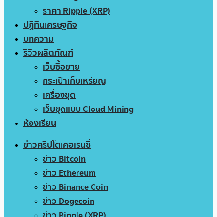
ราคา Ripple (XRP)
ปฏิทินเศรษฐกิจ
บทความ
รีวิวผลิตภัณฑ์
เว็บซื้อขาย
กระเป๋าเก็บเหรียญ
เครื่องขุด
เว็บขุดแบบ Cloud Mining
ห้องเรียน
ข่าวคริปโตเคอเรนซี่
ข่าว Bitcoin
ข่าว Ethereum
ข่าว Binance Coin
ข่าว Dogecoin
ข่าว Ripple (XRP)