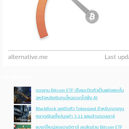
ประเด็นล่าสุด
กองทุน Bitcoin ETF เจ๊งและปิดตัวเป็นแห่งแรกใน
สหรัฐหลังเงินทุนไหลออกไปฝั่ง AI
BlackRock ลุยเปิดตัว Tokenized สำหรับกองทุน
ตลาดเงินยุโรปมูลค่า 3.11 แสนล้านดอลลาร์
แบงก์ใหญ่สุดของอิตาลี ลดสัดส่วน Bitcoin ETF