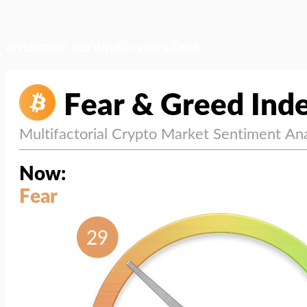
สภาวะตลาด (ความกลัว vs ความโลภ)