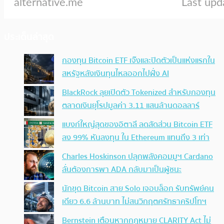
ประเด็นล่าสุด
กองทุน Bitcoin ETF เจ๊งและปิดตัวเป็นแห่งแรกใน
สหรัฐหลังเงินทุนไหลออกไปฝั่ง AI
BlackRock ลุยเปิดตัว Tokenized สำหรับกองทุน
ตลาดเงินยุโรปมูลค่า 3.11 แสนล้านดอลลาร์
แบงก์ใหญ่สุดของอิตาลี ลดสัดส่วน Bitcoin ETF
ลง 99% หันลงทุน ใน Ethereum แทนถึง 3 เท่า
Charles Hoskinson ปลุกพลังคอมมูฯ Cardano
ลั่นต้องการพา ADA กลับมาเป็นผู้ชนะ
นักขุด Bitcoin สาย Solo เจอบล็อก รับทรัพย์คน
เดียว 6.6 ล้านบาท ไม่สนวิกฤตศรัทธาคริปโทฯ
Bernstein เตือนหากกฎหมาย CLARITY Act ไม่