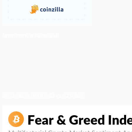
ติดตามเราบน Facebook
สภาวะตลาด (ความกลัว vs ความโลภ)