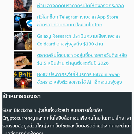
ผ่าน อาจกดดันราคาคริปโตให้ดิ่งลงอีกระลอก
ทั่วโลกช็อก Telegram หายจาก App Store
ชั่วคราว ก่อนกลับมาใช้งานได้ปกติ
Galaxy Research ประเมินความเสียหายจาก
Coldcard อาจพุ่งสูงถึง $130 ล้าน
ตลาดคริปโตซบเซา วอลุ่มซื้อขายรายวันดิ่งเหลือ
$1.5 หมื่นล้าน ต่ำสุดตั้งแต่ต้นปี 2026
Boltz ประกาศระงับให้บริการ Bitcoin Swap
ชั่วคราว หลังตัวเลขการใช้ AI แฮ็กระบบพุ่งสูง
เป้าหมายของเรา
Siam Blockchain มุ่งมั่นที่จะช่วยนำเสนอสารเกี่ยวกับ
Cryptocurrency และเทคโนโลยีบล็อกเชนเพื่อคนไทย ในภาษาไทย เรา
รวบรวมข้อมูลส่วนใหญ่จากเว็บไซต์และเว็บบอร์ดต่างประเทศและนำมา
แปลส่งตรงถึงฟีดคุณ