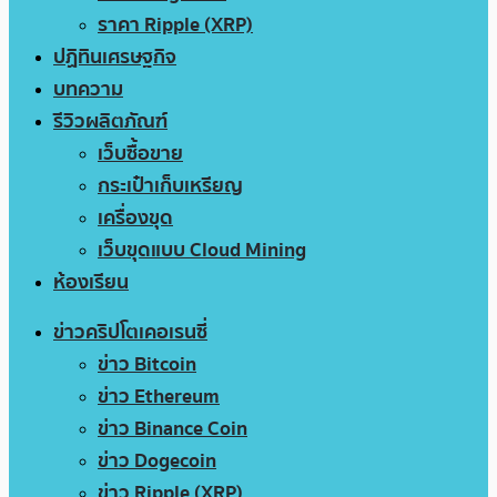
ราคา Ripple (XRP)
ปฏิทินเศรษฐกิจ
บทความ
รีวิวผลิตภัณฑ์
เว็บซื้อขาย
กระเป๋าเก็บเหรียญ
เครื่องขุด
เว็บขุดแบบ Cloud Mining
ห้องเรียน
ข่าวคริปโตเคอเรนซี่
ข่าว Bitcoin
ข่าว Ethereum
ข่าว Binance Coin
ข่าว Dogecoin
ข่าว Ripple (XRP)