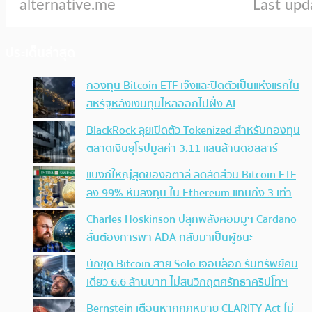
ประเด็นล่าสุด
กองทุน Bitcoin ETF เจ๊งและปิดตัวเป็นแห่งแรกใน
สหรัฐหลังเงินทุนไหลออกไปฝั่ง AI
BlackRock ลุยเปิดตัว Tokenized สำหรับกองทุน
ตลาดเงินยุโรปมูลค่า 3.11 แสนล้านดอลลาร์
แบงก์ใหญ่สุดของอิตาลี ลดสัดส่วน Bitcoin ETF
ลง 99% หันลงทุน ใน Ethereum แทนถึง 3 เท่า
Charles Hoskinson ปลุกพลังคอมมูฯ Cardano
ลั่นต้องการพา ADA กลับมาเป็นผู้ชนะ
นักขุด Bitcoin สาย Solo เจอบล็อก รับทรัพย์คน
เดียว 6.6 ล้านบาท ไม่สนวิกฤตศรัทธาคริปโทฯ
Bernstein เตือนหากกฎหมาย CLARITY Act ไม่