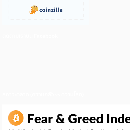
ติดตามเราบน Facebook
สภาวะตลาด (ความกลัว vs ความโลภ)