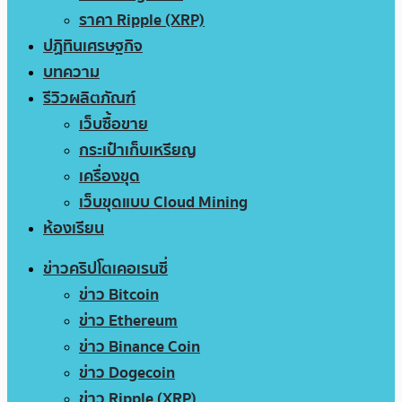
ราคา Ripple (XRP)
ปฏิทินเศรษฐกิจ
บทความ
รีวิวผลิตภัณฑ์
เว็บซื้อขาย
กระเป๋าเก็บเหรียญ
เครื่องขุด
เว็บขุดแบบ Cloud Mining
ห้องเรียน
ข่าวคริปโตเคอเรนซี่
ข่าว Bitcoin
ข่าว Ethereum
ข่าว Binance Coin
ข่าว Dogecoin
ข่าว Ripple (XRP)