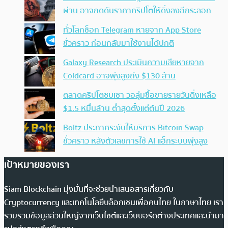
ผ่าน อาจกดดันราคาคริปโตให้ดิ่งลงอีกระลอก
ทั่วโลกช็อก Telegram หายจาก App Store
ชั่วคราว ก่อนกลับมาใช้งานได้ปกติ
Galaxy Research ประเมินความเสียหายจาก
Coldcard อาจพุ่งสูงถึง $130 ล้าน
ตลาดคริปโตซบเซา วอลุ่มซื้อขายรายวันดิ่งเหลือ
$1.5 หมื่นล้าน ต่ำสุดตั้งแต่ต้นปี 2026
Boltz ประกาศระงับให้บริการ Bitcoin Swap
ชั่วคราว หลังตัวเลขการใช้ AI แฮ็กระบบพุ่งสูง
เป้าหมายของเรา
Siam Blockchain มุ่งมั่นที่จะช่วยนำเสนอสารเกี่ยวกับ
Cryptocurrency และเทคโนโลยีบล็อกเชนเพื่อคนไทย ในภาษาไทย เรา
รวบรวมข้อมูลส่วนใหญ่จากเว็บไซต์และเว็บบอร์ดต่างประเทศและนำมา