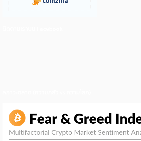
ติดตามเราบน Facebook
สภาวะตลาด (ความกลัว vs ความโลภ)