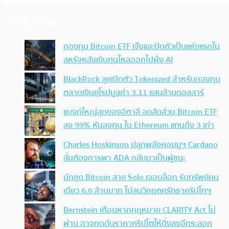
ประเด็นล่าสุด
กองทุน Bitcoin ETF เจ๊งและปิดตัวเป็นแห่งแรกใน
สหรัฐหลังเงินทุนไหลออกไปฝั่ง AI
BlackRock ลุยเปิดตัว Tokenized สำหรับกองทุน
ตลาดเงินยุโรปมูลค่า 3.11 แสนล้านดอลลาร์
แบงก์ใหญ่สุดของอิตาลี ลดสัดส่วน Bitcoin ETF
ลง 99% หันลงทุน ใน Ethereum แทนถึง 3 เท่า
Charles Hoskinson ปลุกพลังคอมมูฯ Cardano
ลั่นต้องการพา ADA กลับมาเป็นผู้ชนะ
นักขุด Bitcoin สาย Solo เจอบล็อก รับทรัพย์คน
เดียว 6.6 ล้านบาท ไม่สนวิกฤตศรัทธาคริปโทฯ
Bernstein เตือนหากกฎหมาย CLARITY Act ไม่
ผ่าน อาจกดดันราคาคริปโตให้ดิ่งลงอีกระลอก