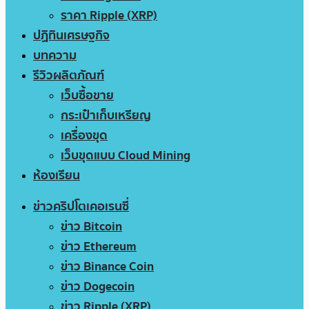
ราคา Ripple (XRP)
ปฏิทินเศรษฐกิจ
บทความ
รีวิวผลิตภัณฑ์
เว็บซื้อขาย
กระเป๋าเก็บเหรียญ
เครื่องขุด
เว็บขุดแบบ Cloud Mining
ห้องเรียน
ข่าวคริปโตเคอเรนซี่
ข่าว Bitcoin
ข่าว Ethereum
ข่าว Binance Coin
ข่าว Dogecoin
ข่าว Ripple (XRP)