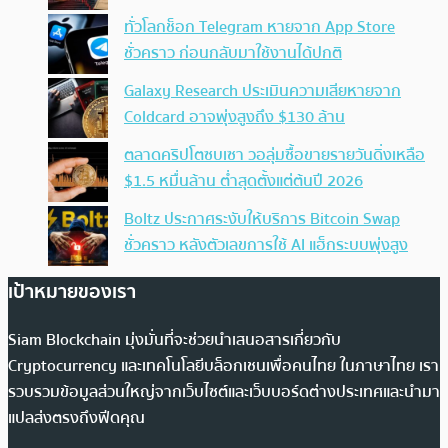
ทั่วโลกช็อก Telegram หายจาก App Store
ชั่วคราว ก่อนกลับมาใช้งานได้ปกติ
Galaxy Research ประเมินความเสียหายจาก
Coldcard อาจพุ่งสูงถึง $130 ล้าน
ตลาดคริปโตซบเซา วอลุ่มซื้อขายรายวันดิ่งเหลือ
$1.5 หมื่นล้าน ต่ำสุดตั้งแต่ต้นปี 2026
Boltz ประกาศระงับให้บริการ Bitcoin Swap
ชั่วคราว หลังตัวเลขการใช้ AI แฮ็กระบบพุ่งสูง
เป้าหมายของเรา
Siam Blockchain มุ่งมั่นที่จะช่วยนำเสนอสารเกี่ยวกับ
Cryptocurrency และเทคโนโลยีบล็อกเชนเพื่อคนไทย ในภาษาไทย เรา
รวบรวมข้อมูลส่วนใหญ่จากเว็บไซต์และเว็บบอร์ดต่างประเทศและนำมา
แปลส่งตรงถึงฟีดคุณ