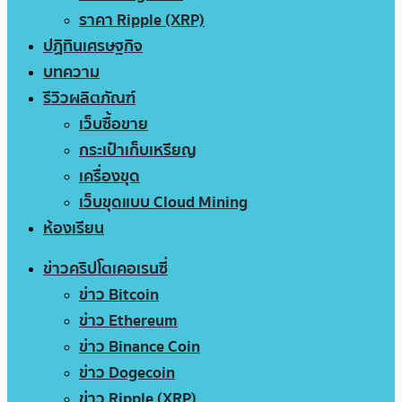
ราคา Ripple (XRP)
ปฏิทินเศรษฐกิจ
บทความ
รีวิวผลิตภัณฑ์
เว็บซื้อขาย
กระเป๋าเก็บเหรียญ
เครื่องขุด
เว็บขุดแบบ Cloud Mining
ห้องเรียน
ข่าวคริปโตเคอเรนซี่
ข่าว Bitcoin
ข่าว Ethereum
ข่าว Binance Coin
ข่าว Dogecoin
ข่าว Ripple (XRP)