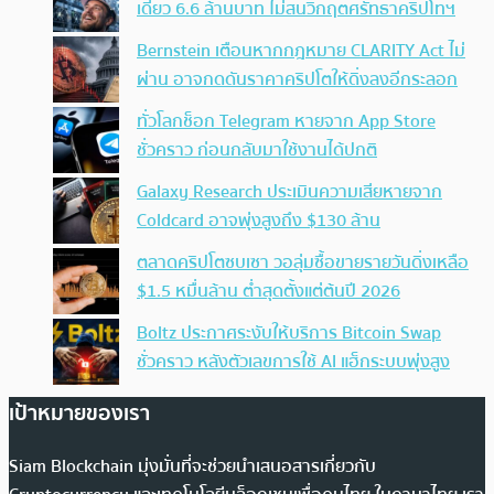
เดียว 6.6 ล้านบาท ไม่สนวิกฤตศรัทธาคริปโทฯ
Bernstein เตือนหากกฎหมาย CLARITY Act ไม่
ผ่าน อาจกดดันราคาคริปโตให้ดิ่งลงอีกระลอก
ทั่วโลกช็อก Telegram หายจาก App Store
ชั่วคราว ก่อนกลับมาใช้งานได้ปกติ
Galaxy Research ประเมินความเสียหายจาก
Coldcard อาจพุ่งสูงถึง $130 ล้าน
ตลาดคริปโตซบเซา วอลุ่มซื้อขายรายวันดิ่งเหลือ
$1.5 หมื่นล้าน ต่ำสุดตั้งแต่ต้นปี 2026
Boltz ประกาศระงับให้บริการ Bitcoin Swap
ชั่วคราว หลังตัวเลขการใช้ AI แฮ็กระบบพุ่งสูง
เป้าหมายของเรา
Siam Blockchain มุ่งมั่นที่จะช่วยนำเสนอสารเกี่ยวกับ