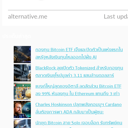
ประเด็นล่าสุด
กองทุน Bitcoin ETF เจ๊งและปิดตัวเป็นแห่งแรกใน
สหรัฐหลังเงินทุนไหลออกไปฝั่ง AI
BlackRock ลุยเปิดตัว Tokenized สำหรับกองทุน
ตลาดเงินยุโรปมูลค่า 3.11 แสนล้านดอลลาร์
แบงก์ใหญ่สุดของอิตาลี ลดสัดส่วน Bitcoin ETF
ลง 99% หันลงทุน ใน Ethereum แทนถึง 3 เท่า
Charles Hoskinson ปลุกพลังคอมมูฯ Cardano
ลั่นต้องการพา ADA กลับมาเป็นผู้ชนะ
นักขุด Bitcoin สาย Solo เจอบล็อก รับทรัพย์คน