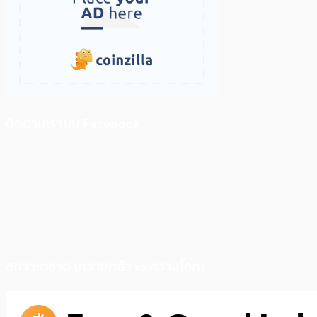
ติดตามเราบน Facebook
สภาวะตลาด (ความกลัว vs ความโลภ)