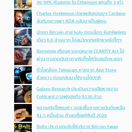
ลง 99% หันลงทุน ใน Ethereum แทนถึง 3 เท่า
Charles Hoskinson ปลุกพลังคอมมูฯ Cardano
ลั่นต้องการพา ADA กลับมาเป็นผู้ชนะ
นักขุด Bitcoin สาย Solo เจอบล็อก รับทรัพย์คน
เดียว 6.6 ล้านบาท ไม่สนวิกฤตศรัทธาคริปโทฯ
Bernstein เตือนหากกฎหมาย CLARITY Act ไม่
ผ่าน อาจกดดันราคาคริปโตให้ดิ่งลงอีกระลอก
ทั่วโลกช็อก Telegram หายจาก App Store
ชั่วคราว ก่อนกลับมาใช้งานได้ปกติ
Galaxy Research ประเมินความเสียหายจาก
Coldcard อาจพุ่งสูงถึง $130 ล้าน
ตลาดคริปโตซบเซา วอลุ่มซื้อขายรายวันดิ่งเหลือ
$1.5 หมื่นล้าน ต่ำสุดตั้งแต่ต้นปี 2026
Boltz ประกาศระงับให้บริการ Bitcoin Swap