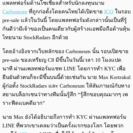
พร้อมเล่น
0:00
/
0:00
แพลทฟอร์มด้านโซเชียลสำหรับนักลงทุนนาม
Carboneum
ที่ถูกก่อตั้งโดยคนไทยได้เปิดขาย
ICO
ในรอบ
pre-sale แล้วในวันนี้ โดยแพลทฟอร์มดังกล่าวนั้นเป็นที่รู้
กันดีว่ามีเจ้าของเป็นคนเดียวกับผู้สร้างแอพมือถือด้านหุ้น
ไทยนาม StockRadars อีกด้วย
โดยอ้างอิงจากเว็บหลักของ Carboneum นั้น รอบเปิดขาย
pre-sale ของเหรียญ C8 มีขึ้นในวันนี้เวลา 10 โมงแปด
นาที ผ่านแพลทฟอร์มแชท LINE โดยการทำ KYC เพื่อ
ยืนยันตัวตนก็จะมีขึ้นบนนี้ด้วยเช่นกัน นาย Max Kortrakul
ผู้ก่อตั้ง StockRadars และ Carboneum ให้สัมภาษณ์กับทาง
สยามบล็อกเชนว่าทางทีมนั้นรู้สึก “รู้สึกขอบคุณมากๆ เพ
ราะฟีดแบคดีมาก”
นาย Max ยังได้อธิบายถึงการทำ KYC ผ่านแพลทฟอร์ม
LINE ที่พวกเขาเคลมว่าเป็นครั้งแรกของโลก โดยพวก