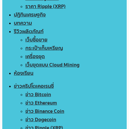
ราคา Ripple (XRP)
ปฏิทินเศรษฐกิจ
บทความ
รีวิวผลิตภัณฑ์
เว็บซื้อขาย
กระเป๋าเก็บเหรียญ
เครื่องขุด
เว็บขุดแบบ Cloud Mining
ห้องเรียน
ข่าวคริปโตเคอเรนซี่
ข่าว Bitcoin
ข่าว Ethereum
ข่าว Binance Coin
ข่าว Dogecoin
ข่าว Ripple (XRP)