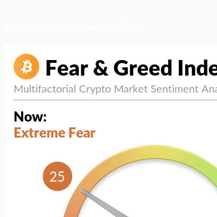
สภาวะตลาด (ความกลัว vs ความโลภ)