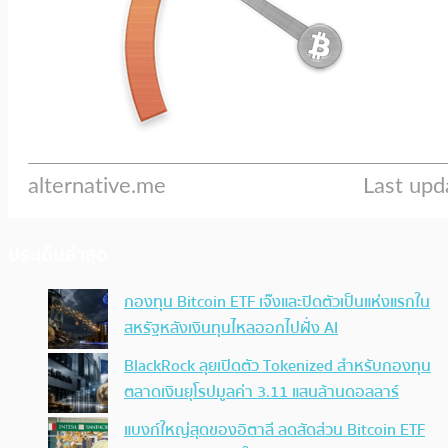
ประเด็นล่าสุด
กองทุน Bitcoin ETF เจ๊งและปิดตัวเป็นแห่งแรกใน
สหรัฐหลังเงินทุนไหลออกไปฝั่ง AI
BlackRock ลุยเปิดตัว Tokenized สำหรับกองทุน
ตลาดเงินยุโรปมูลค่า 3.11 แสนล้านดอลลาร์
แบงก์ใหญ่สุดของอิตาลี ลดสัดส่วน Bitcoin ETF