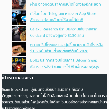
ผ่าน อาจกดดันราคาคริปโตให้ดิ่งลงอีกระลอก
ทั่วโลกช็อก Telegram หายจาก App Store
ชั่วคราว ก่อนกลับมาใช้งานได้ปกติ
Galaxy Research ประเมินความเสียหายจาก
Coldcard อาจพุ่งสูงถึง $130 ล้าน
ตลาดคริปโตซบเซา วอลุ่มซื้อขายรายวันดิ่งเหลือ
$1.5 หมื่นล้าน ต่ำสุดตั้งแต่ต้นปี 2026
Boltz ประกาศระงับให้บริการ Bitcoin Swap
ชั่วคราว หลังตัวเลขการใช้ AI แฮ็กระบบพุ่งสูง
เป้าหมายของเรา
Siam Blockchain มุ่งมั่นที่จะช่วยนำเสนอสารเกี่ยวกับ
Cryptocurrency และเทคโนโลยีบล็อกเชนเพื่อคนไทย ในภาษาไทย เรา
รวบรวมข้อมูลส่วนใหญ่จากเว็บไซต์และเว็บบอร์ดต่างประเทศและนำมา
แปลส่งตรงถึงฟีดคุณ