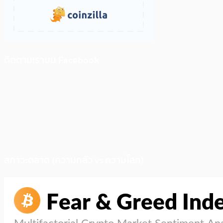
ติดตามเราบน Facebook
สภาวะตลาด (ความกลัว vs ความโลภ)