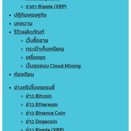
ราคา Ripple (XRP)
ปฏิทินเศรษฐกิจ
บทความ
รีวิวผลิตภัณฑ์
เว็บซื้อขาย
กระเป๋าเก็บเหรียญ
เครื่องขุด
เว็บขุดแบบ Cloud Mining
ห้องเรียน
ข่าวคริปโตเคอเรนซี่
ข่าว Bitcoin
ข่าว Ethereum
ข่าว Binance Coin
ข่าว Dogecoin
ข่าว Ripple (XRP)