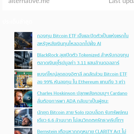
ประเด็นล่าสุด
กองทุน Bitcoin ETF เจ๊งและปิดตัวเป็นแห่งแรกใน
สหรัฐหลังเงินทุนไหลออกไปฝั่ง AI
BlackRock ลุยเปิดตัว Tokenized สำหรับกองทุน
ตลาดเงินยุโรปมูลค่า 3.11 แสนล้านดอลลาร์
แบงก์ใหญ่สุดของอิตาลี ลดสัดส่วน Bitcoin ETF
ลง 99% หันลงทุน ใน Ethereum แทนถึง 3 เท่า
Charles Hoskinson ปลุกพลังคอมมูฯ Cardano
ลั่นต้องการพา ADA กลับมาเป็นผู้ชนะ
นักขุด Bitcoin สาย Solo เจอบล็อก รับทรัพย์คน
เดียว 6.6 ล้านบาท ไม่สนวิกฤตศรัทธาคริปโทฯ
Bernstein เตือนหากกฎหมาย CLARITY Act ไม่