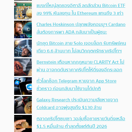
แบงก์ใหญ่สุดของอิตาลี ลดสัดส่วน Bitcoin ETF
ลง 99% หันลงทุน ใน Ethereum แทนถึง 3 เท่า
Charles Hoskinson ปลุกพลังคอมมูฯ Cardano
ลั่นต้องการพา ADA กลับมาเป็นผู้ชนะ
นักขุด Bitcoin สาย Solo เจอบล็อก รับทรัพย์คน
เดียว 6.6 ล้านบาท ไม่สนวิกฤตศรัทธาคริปโทฯ
Bernstein เตือนหากกฎหมาย CLARITY Act ไม่
ผ่าน อาจกดดันราคาคริปโตให้ดิ่งลงอีกระลอก
ทั่วโลกช็อก Telegram หายจาก App Store
ชั่วคราว ก่อนกลับมาใช้งานได้ปกติ
Galaxy Research ประเมินความเสียหายจาก
Coldcard อาจพุ่งสูงถึง $130 ล้าน
ตลาดคริปโตซบเซา วอลุ่มซื้อขายรายวันดิ่งเหลือ
$1.5 หมื่นล้าน ต่ำสุดตั้งแต่ต้นปี 2026