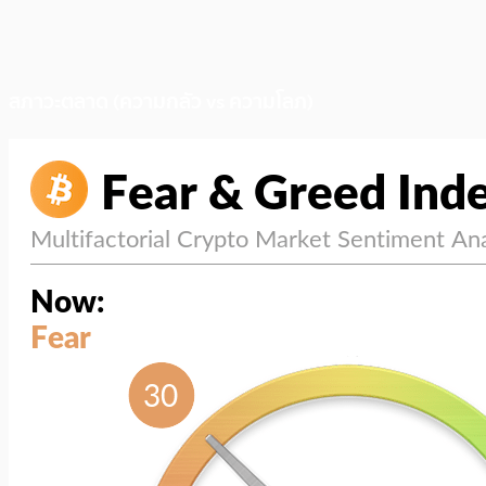
สภาวะตลาด (ความกลัว vs ความโลภ)