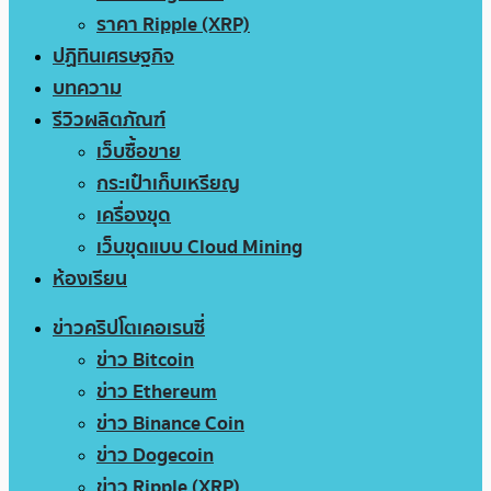
ราคา Ripple (XRP)
ปฏิทินเศรษฐกิจ
บทความ
รีวิวผลิตภัณฑ์
เว็บซื้อขาย
กระเป๋าเก็บเหรียญ
เครื่องขุด
เว็บขุดแบบ Cloud Mining
ห้องเรียน
ข่าวคริปโตเคอเรนซี่
ข่าว Bitcoin
ข่าว Ethereum
ข่าว Binance Coin
ข่าว Dogecoin
ข่าว Ripple (XRP)