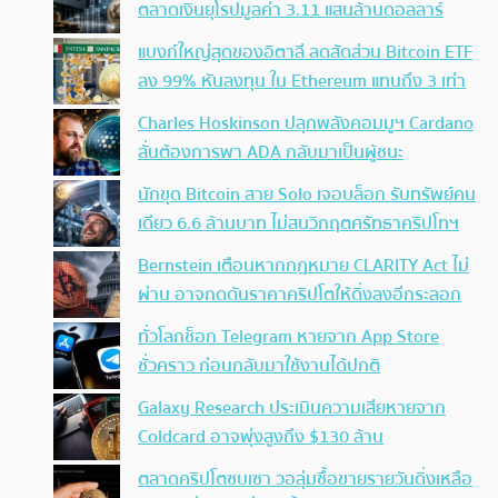
ตลาดเงินยุโรปมูลค่า 3.11 แสนล้านดอลลาร์
แบงก์ใหญ่สุดของอิตาลี ลดสัดส่วน Bitcoin ETF
ลง 99% หันลงทุน ใน Ethereum แทนถึง 3 เท่า
Charles Hoskinson ปลุกพลังคอมมูฯ Cardano
ลั่นต้องการพา ADA กลับมาเป็นผู้ชนะ
นักขุด Bitcoin สาย Solo เจอบล็อก รับทรัพย์คน
เดียว 6.6 ล้านบาท ไม่สนวิกฤตศรัทธาคริปโทฯ
Bernstein เตือนหากกฎหมาย CLARITY Act ไม่
ผ่าน อาจกดดันราคาคริปโตให้ดิ่งลงอีกระลอก
ทั่วโลกช็อก Telegram หายจาก App Store
ชั่วคราว ก่อนกลับมาใช้งานได้ปกติ
Galaxy Research ประเมินความเสียหายจาก
Coldcard อาจพุ่งสูงถึง $130 ล้าน
ตลาดคริปโตซบเซา วอลุ่มซื้อขายรายวันดิ่งเหลือ