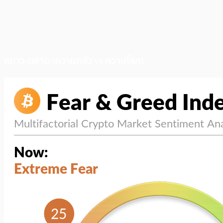
สภาวะตลาด (ความกลัว vs ความโลภ)