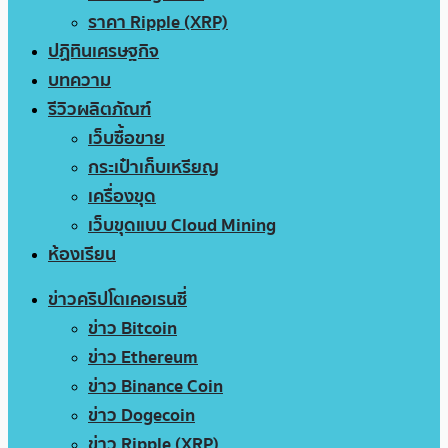
ราคา Ripple (XRP)
ปฏิทินเศรษฐกิจ
บทความ
รีวิวผลิตภัณฑ์
เว็บซื้อขาย
กระเป๋าเก็บเหรียญ
เครื่องขุด
เว็บขุดแบบ Cloud Mining
ห้องเรียน
ข่าวคริปโตเคอเรนซี่
ข่าว Bitcoin
ข่าว Ethereum
ข่าว Binance Coin
ข่าว Dogecoin
ข่าว Ripple (XRP)