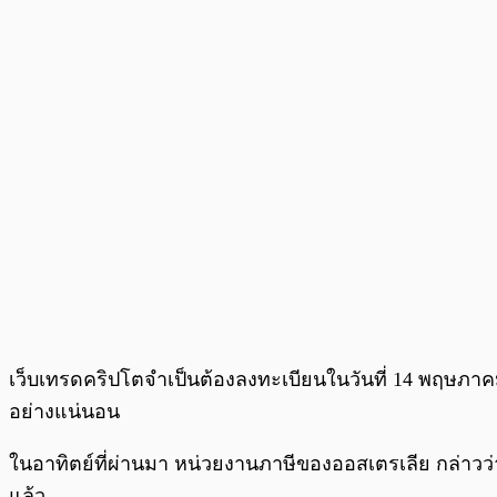
เว็บเทรดคริปโตจำเป็นต้องลงทะเบียนในวันที่ 14 พฤษ
อย่างแน่นอน
ในอาทิตย์ที่ผ่านมา หน่วยงานภาษีของออสเตรเลีย กล่าวว่
แล้ว