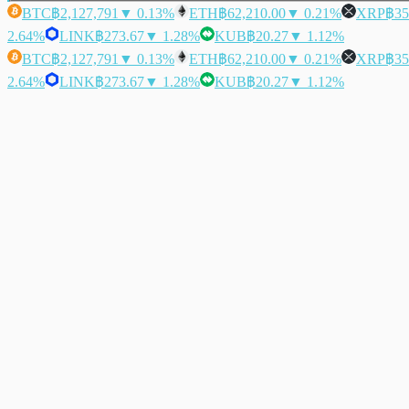
BTC
฿2,127,791
▼ 0.13%
ETH
฿62,210.00
▼ 0.21%
XRP
฿35
2.64%
LINK
฿273.67
▼ 1.28%
KUB
฿20.27
▼ 1.12%
BTC
฿2,127,791
▼ 0.13%
ETH
฿62,210.00
▼ 0.21%
XRP
฿35
2.64%
LINK
฿273.67
▼ 1.28%
KUB
฿20.27
▼ 1.12%