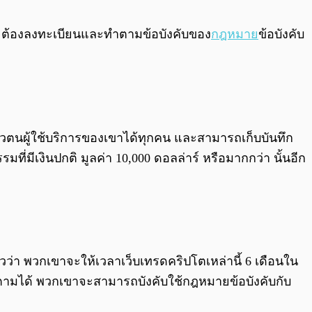
0:00
/
0:00
ีย ต้องลงทะเบียนและทำตามข้อบังคับของ
กฎหมาย
ข้อบังคับ
ตนผู้ใช้บริการของเขาได้ทุกคน และสามารถเก็บบันทึก
ี่มีเงินปกติ มูลค่า 10,000 ดอลล่าร์ หรือมากกว่า นั้นอีก
ว่า พวกเขาจะให้เวลาเว็บเทรดคริปโตเหล่านี้ 6 เดือนใน
ำตามได้ พวกเขาจะสามารถบังคับใช้กฎหมายข้อบังคับกับ