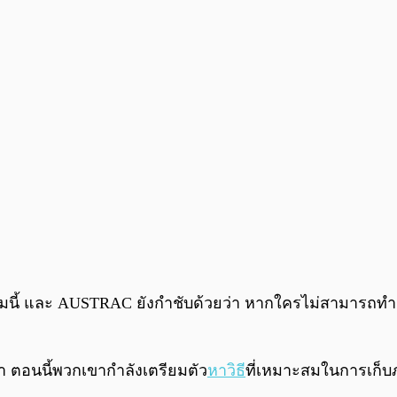
ภาคมนี้ และ AUSTRAC ยังกำชับด้วยว่า หากใครไม่สามา
า ตอนนี้พวกเขากำลังเตรียมตัว
หาวิธี
ที่เหมาะสมในการเก็บภา