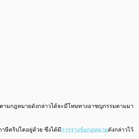
รถทำตามกฎหมายดังกล่าวได้จะมีโทษทางอาชญกรรมตามมา
ษีคริปโตอยู่ด้วย ซึ่งได้มี
การร่างข้อกฎหมาย
ดังกล่าวไว้