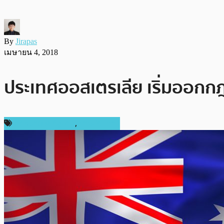
By
Jirapas
เมษายน 4, 2018
ประเทศออสเตรเลีย เริ่มออกก
กฎหมายและรัฐบาล
,
ต่างประเทศ