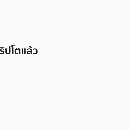
ิปโตแล้ว