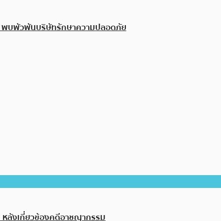
์! พบพัวพันบริษัทรักษาความปลอดภัย
ท หลังเกี่ยวข้องคดีอาชญากรรม