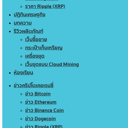
ราคา Ripple (XRP)
ปฏิทินเศรษฐกิจ
บทความ
รีวิวผลิตภัณฑ์
เว็บซื้อขาย
กระเป๋าเก็บเหรียญ
เครื่องขุด
เว็บขุดแบบ Cloud Mining
ห้องเรียน
ข่าวคริปโตเคอเรนซี่
ข่าว Bitcoin
ข่าว Ethereum
ข่าว Binance Coin
ข่าว Dogecoin
ข่าว Ripple (XRP)