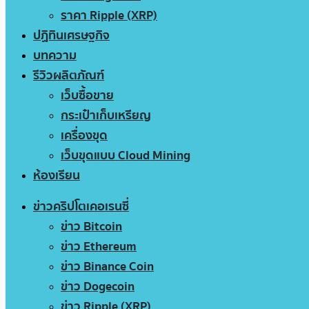
ราคา Ripple (XRP)
ปฏิทินเศรษฐกิจ
บทความ
รีวิวผลิตภัณฑ์
เว็บซื้อขาย
กระเป๋าเก็บเหรียญ
เครื่องขุด
เว็บขุดแบบ Cloud Mining
ห้องเรียน
ข่าวคริปโตเคอเรนซี่
ข่าว Bitcoin
ข่าว Ethereum
ข่าว Binance Coin
ข่าว Dogecoin
ข่าว Ripple (XRP)