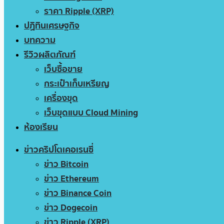
ราคา Ripple (XRP)
ปฏิทินเศรษฐกิจ
บทความ
รีวิวผลิตภัณฑ์
เว็บซื้อขาย
กระเป๋าเก็บเหรียญ
เครื่องขุด
เว็บขุดแบบ Cloud Mining
ห้องเรียน
ข่าวคริปโตเคอเรนซี่
ข่าว Bitcoin
ข่าว Ethereum
ข่าว Binance Coin
ข่าว Dogecoin
ข่าว Ripple (XRP)