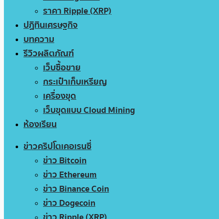
ราคา Ripple (XRP)
ปฏิทินเศรษฐกิจ
บทความ
รีวิวผลิตภัณฑ์
เว็บซื้อขาย
กระเป๋าเก็บเหรียญ
เครื่องขุด
เว็บขุดแบบ Cloud Mining
ห้องเรียน
ข่าวคริปโตเคอเรนซี่
ข่าว Bitcoin
ข่าว Ethereum
ข่าว Binance Coin
ข่าว Dogecoin
ข่าว Ripple (XRP)