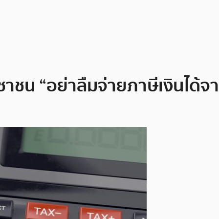
ชน “อย่าลืมจ่ายภาษีเงินได้จ