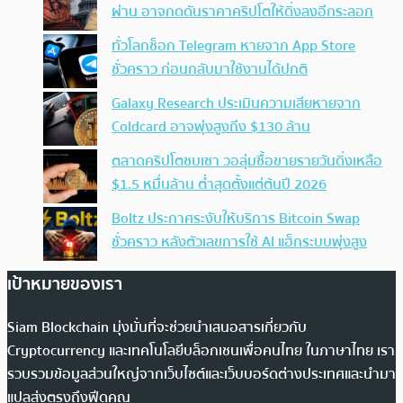
ผ่าน อาจกดดันราคาคริปโตให้ดิ่งลงอีกระลอก
ทั่วโลกช็อก Telegram หายจาก App Store
ชั่วคราว ก่อนกลับมาใช้งานได้ปกติ
Galaxy Research ประเมินความเสียหายจาก
Coldcard อาจพุ่งสูงถึง $130 ล้าน
ตลาดคริปโตซบเซา วอลุ่มซื้อขายรายวันดิ่งเหลือ
$1.5 หมื่นล้าน ต่ำสุดตั้งแต่ต้นปี 2026
Boltz ประกาศระงับให้บริการ Bitcoin Swap
ชั่วคราว หลังตัวเลขการใช้ AI แฮ็กระบบพุ่งสูง
เป้าหมายของเรา
Siam Blockchain มุ่งมั่นที่จะช่วยนำเสนอสารเกี่ยวกับ
Cryptocurrency และเทคโนโลยีบล็อกเชนเพื่อคนไทย ในภาษาไทย เรา
รวบรวมข้อมูลส่วนใหญ่จากเว็บไซต์และเว็บบอร์ดต่างประเทศและนำมา
แปลส่งตรงถึงฟีดคุณ