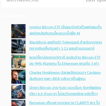
ประเด็นล่าสุด
กองทุน Bitcoin ETF เจ๊งและปิดตัวเป็นแห่งแรกใน
สหรัฐหลังเงินทุนไหลออกไปฝั่ง AI
BlackRock ลุยเปิดตัว Tokenized สำหรับกองทุน
ตลาดเงินยุโรปมูลค่า 3.11 แสนล้านดอลลาร์
แบงก์ใหญ่สุดของอิตาลี ลดสัดส่วน Bitcoin ETF
ลง 99% หันลงทุน ใน Ethereum แทนถึง 3 เท่า
Charles Hoskinson ปลุกพลังคอมมูฯ Cardano
ลั่นต้องการพา ADA กลับมาเป็นผู้ชนะ
นักขุด Bitcoin สาย Solo เจอบล็อก รับทรัพย์คน
เดียว 6.6 ล้านบาท ไม่สนวิกฤตศรัทธาคริปโทฯ
Bernstein เตือนหากกฎหมาย CLARITY Act ไม่