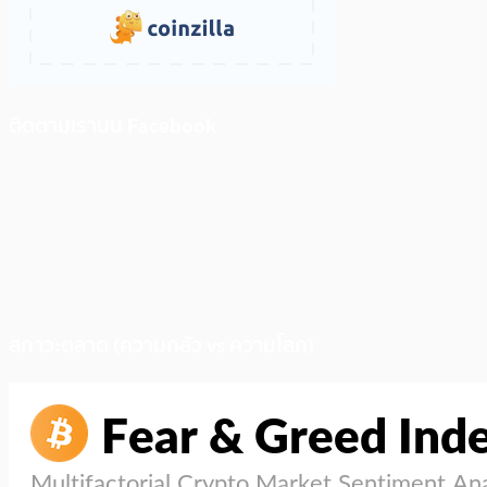
ติดตามเราบน Facebook
สภาวะตลาด (ความกลัว vs ความโลภ)