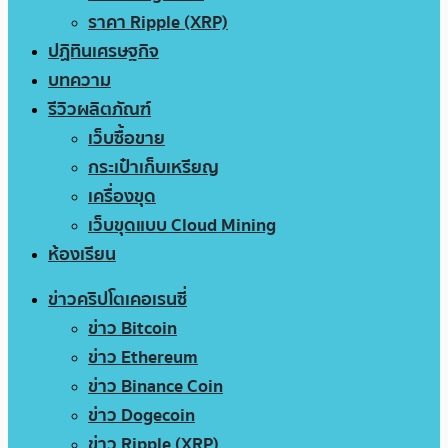
ราคา Ripple (XRP)
ปฏิทินเศรษฐกิจ
บทความ
รีวิวผลิตภัณฑ์
เว็บซื้อขาย
กระเป๋าเก็บเหรียญ
เครื่องขุด
เว็บขุดแบบ Cloud Mining
ห้องเรียน
ข่าวคริปโตเคอเรนซี่
ข่าว Bitcoin
ข่าว Ethereum
ข่าว Binance Coin
ข่าว Dogecoin
ข่าว Ripple (XRP)